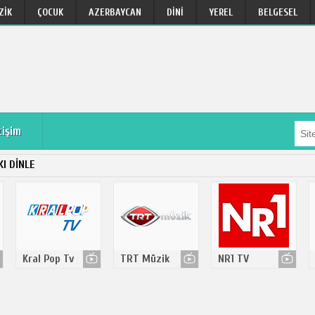
ZIK
ÇOCUK
AZERBAYCAN
DINI
YEREL
BELGESEL
tişim
I DINLE
Kral Pop Tv
TRT Müzik
NR1 TV