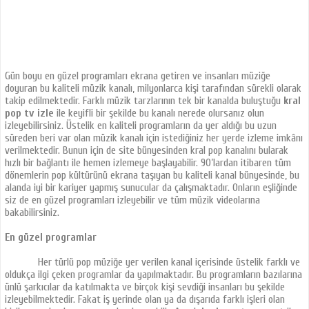
Gün boyu en güzel programları ekrana getiren ve insanları müziğe
doyuran bu kaliteli müzik kanalı, milyonlarca kişi tarafından sürekli olarak
takip edilmektedir. Farklı müzik tarzlarının tek bir kanalda buluştuğu
kral
pop tv izle
ile keyifli bir şekilde bu kanalı nerede olursanız olun
izleyebilirsiniz. Üstelik en kaliteli programların da yer aldığı bu uzun
süreden beri var olan müzik kanalı için istediğiniz her yerde izleme imkânı
verilmektedir. Bunun için de site bünyesinden kral pop kanalını bularak
hızlı bir bağlantı ile hemen izlemeye başlayabilir. 90’lardan itibaren tüm
dönemlerin pop kültürünü ekrana taşıyan bu kaliteli kanal bünyesinde, bu
alanda iyi bir kariyer yapmış sunucular da çalışmaktadır. Onların eşliğinde
siz de en güzel programları izleyebilir ve tüm müzik videolarına
bakabilirsiniz.
En güzel programlar
Her türlü pop müziğe yer verilen kanal içerisinde üstelik farklı ve
oldukça ilgi çeken programlar da yapılmaktadır. Bu programların bazılarına
ünlü şarkıcılar da katılmakta ve birçok kişi sevdiği insanları bu şekilde
izleyebilmektedir. Fakat iş yerinde olan ya da dışarıda farklı işleri olan