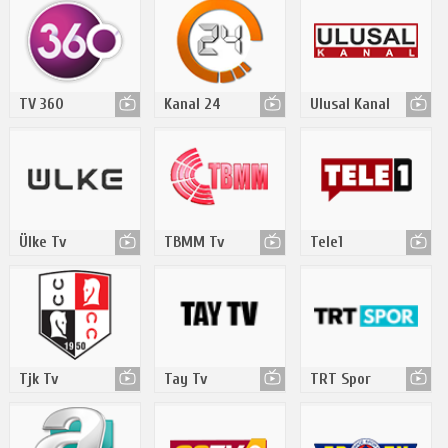
TV 360
Kanal 24
Ulusal Kanal
Ülke Tv
TBMM Tv
Tele1
Tjk Tv
Tay Tv
TRT Spor