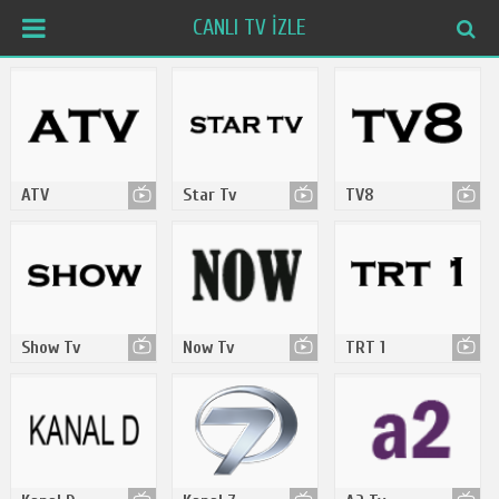
CANLI TV İZLE
ATV
Star Tv
TV8
Show Tv
Now Tv
TRT 1