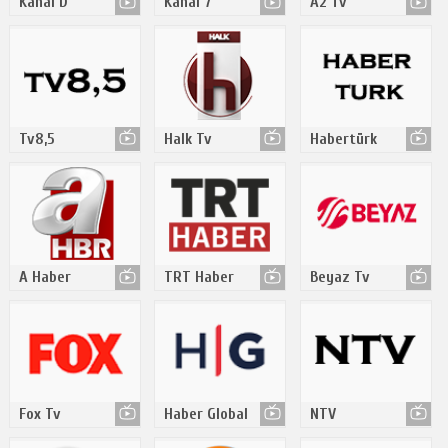
Kanal D
Kanal 7
A2 Tv
Tv8,5
Halk Tv
Habertürk
A Haber
TRT Haber
Beyaz Tv
Fox Tv
Haber Global
NTV