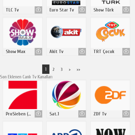
TLC Tv
Euro Star Tv
Show Türk
Show Max
Akit Tv
TRT Çocuk
1
2
3
>
>>
Son Eklenen Canlı Tv Kanalları
ProSieben (Pro7)
Sat.1
ZDF Tv