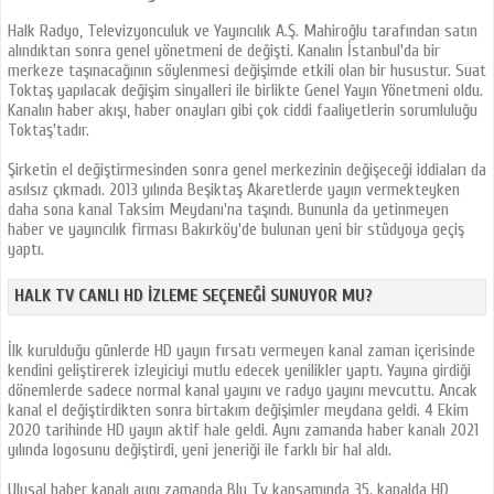
Halk Radyo, Televizyonculuk ve Yayıncılık A.Ş. Mahiroğlu tarafından satın
alındıktan sonra genel yönetmeni de değişti. Kanalın İstanbul'da bir
merkeze taşınacağının söylenmesi değişimde etkili olan bir husustur. Suat
Toktaş yapılacak değişim sinyalleri ile birlikte Genel Yayın Yönetmeni oldu.
Kanalın haber akışı, haber onayları gibi çok ciddi faaliyetlerin sorumluluğu
Toktaş'tadır.
Şirketin el değiştirmesinden sonra genel merkezinin değişeceği iddiaları da
asılsız çıkmadı. 2013 yılında Beşiktaş Akaretlerde yayın vermekteyken
daha sona kanal Taksim Meydanı'na taşındı. Bununla da yetinmeyen
haber ve yayıncılık firması Bakırköy'de bulunan yeni bir stüdyoya geçiş
yaptı.
HALK TV CANLI HD İZLEME SEÇENEĞI SUNUYOR MU?
İlk kurulduğu günlerde HD yayın fırsatı vermeyen kanal zaman içerisinde
kendini geliştirerek izleyiciyi mutlu edecek yenilikler yaptı. Yayına girdiği
dönemlerde sadece normal kanal yayını ve radyo yayını mevcuttu. Ancak
kanal el değiştirdikten sonra birtakım değişimler meydana geldi. 4 Ekim
2020 tarihinde HD yayın aktif hale geldi. Aynı zamanda haber kanalı 2021
yılında logosunu değiştirdi, yeni jeneriği ile farklı bir hal aldı.
Ulusal haber kanalı aynı zamanda Blu Tv kapsamında 35. kanalda HD