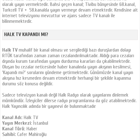
olarak yayın vermektedir. Bahsi geçen kanal; Tivibu bünyesinde 68.kanal,
Turkcell TV + 58.kanalda yayın vermeye devam etmektedir. Kendisine ait
internet televizyonu mevcuttur ve ajans sadece TV kanalı ile
bilinmemektedir.
HALK TV KAPANDI MI?
Halk TV
muhalif bir kanal olması ve sergilediği bazı duruşlardan dolayı
RTÜK tarafından zaman zaman cezalandırılmaktadır. Aldığı para cezaları
dışında kurum tarafından yayını durdurma kararları da çıkabilmektedir.
Oluşan bu cezalar neticesinde haber kanalında yayın akışının kesilmesi,
'Kapandı mı?' sorularını gündeme getirmektedir. Günümüzde kanal yayın
akışına hız kesmeden devam etmektedir herhangi bir şekilde kapanma
durumu söz konusu değildir.
Sadece televizyon kanalı değil Halk Radyo olarak yayınlarını dinlemek
mümkündür. İzleyiciler dilerse radyo programlarına da göz atabilmektedir.
Halk Yayıncılık adında bir yayınevi de bulunmaktadır
Kanal Adı:
Halk TV
Yayın Merkezi
: İstanbul
Kanal Türü:
Haber
Sahibi:
Cafer Mahiroğlu