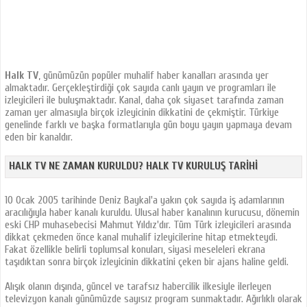
Halk TV
, günümüzün popüler muhalif haber kanalları arasında yer
almaktadır. Gerçekleştirdiği çok sayıda canlı yayın ve programları ile
izleyicileri ile buluşmaktadır. Kanal, daha çok siyaset tarafında zaman
zaman yer almasıyla birçok izleyicinin dikkatini de çekmiştir. Türkiye
genelinde farklı ve başka formatlarıyla gün boyu yayın yapmaya devam
eden bir kanaldır.
HALK TV NE ZAMAN KURULDU? HALK TV KURULUŞ TARIHI
10 Ocak 2005 tarihinde Deniz Baykal'a yakın çok sayıda iş adamlarının
aracılığıyla haber kanalı kuruldu. Ulusal haber kanalının kurucusu, dönemin
eski CHP muhasebecisi Mahmut Yıldız'dır. Tüm Türk izleyicileri arasında
dikkat çekmeden önce kanal muhalif izleyicilerine hitap etmekteydi.
Fakat özellikle belirli toplumsal konuları, siyasi meseleleri ekrana
taşıdıktan sonra birçok izleyicinin dikkatini çeken bir ajans haline geldi.
Alışık olanın dışında, güncel ve tarafsız habercilik ilkesiyle ilerleyen
televizyon kanalı günümüzde sayısız program sunmaktadır. Ağırlıklı olarak