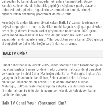
bahsedilen bu kanal ulusal haberleri ekranlara taşımaktadır. Ancak
kanalda sadece düz bir habercilik yapıldığını söylemek yanlış olacaktır.
Haberlerin arka planları, siyasilerin ve uzmanların konu üzerindeki
düşüncelerinin aktarıldığı programlar da mevcuttur.
Kurulduğu ilk andan itibaren dikkat çeken
Halk TV
, zaman içerisinde el
değiştirmeye yüz tutmuştur. Özellikle maddi kaynak sağlayan partilerden
desteğin çekilmesi kanalın zorluk yaşamasına neden oldu. 2020 yılına
kadar maddi imkansızlıklar bile olsa da gün içinde izleyiciler kanal
sayesinde farklı haberlere erişti. Yıllar geçtikten sonra kanal, 2020 yılında
el değiştirdi ve Cafer Mahiroğlu tarafından satın alındı.
HALK TV KIMIN?
Ulusal haber kanalı ilk olarak 2005 yılında Mahmut Yıldız tarafından yayın
hayatına başladı. Zaman içindeki maddi zorluklar neticesinde el değiştirdi
ve kanalın yeni sahibi Cafer Mahiroğlu oldu. Cafer Mahiroğlu, İngiltere'de
yaşayan bir iş adamıdır. Kendisinin, Select adında tekstil firması
bulunuyor. İngiltere'nin en zengin 100 iş adamı arasında bulunan
Mahiroğlu, 350'den fazla mağazaya da sahiptir. Zor durumda olan
firmaları alması ile ünlü olan iş adamı son olarak bir televizyon kanalı
sahibi de olmuştur.
Halk TV Genel Yayın Yönetmeni Kim?