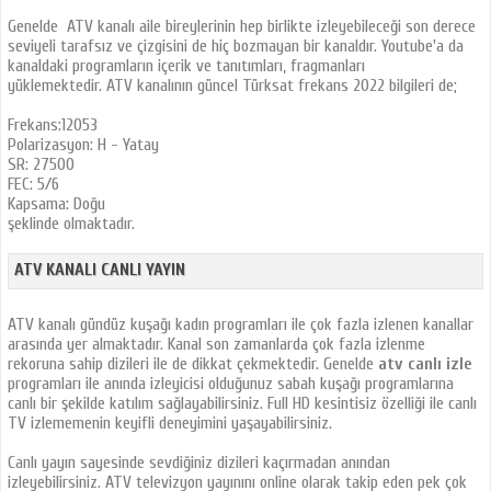
Genelde ATV kanalı aile bireylerinin hep birlikte izleyebileceği son derece
seviyeli tarafsız ve çizgisini de hiç bozmayan bir kanaldır. Youtube'a da
kanaldaki programların içerik ve tanıtımları, fragmanları
yüklemektedir. ATV kanalının güncel Türksat frekans 2022 bilgileri de;
Frekans:12053
Polarizasyon: H - Yatay
SR: 27500
FEC: 5/6
Kapsama: Doğu
şeklinde olmaktadır.
ATV KANALI CANLI YAYIN
ATV kanalı gündüz kuşağı kadın programları ile çok fazla izlenen kanallar
arasında yer almaktadır. Kanal son zamanlarda çok fazla izlenme
rekoruna sahip dizileri ile de dikkat çekmektedir. Genelde
atv canlı izle
programları ile anında izleyicisi olduğunuz sabah kuşağı programlarına
canlı bir şekilde katılım sağlayabilirsiniz. Full HD kesintisiz özelliği ile canlı
TV izlememenin keyifli deneyimini yaşayabilirsiniz.
Canlı yayın sayesinde sevdiğiniz dizileri kaçırmadan anından
izleyebilirsiniz. ATV televizyon yayınını online olarak takip eden pek çok