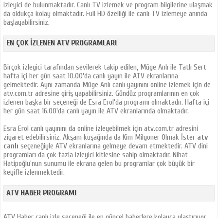
izleyici de bulunmaktadır. Canlı TV izlemek ve program bilgilerine ulaşmak
da oldukça kolay olmaktadır. Full HD özelliği ile canlı TV izlemeye anında
başlayabilirsiniz.
EN ÇOK İZLENEN ATV PROGRAMLARI
Birçok izleyici tarafından sevilerek takip edilen, Müge Anlı ile Tatlı Sert
hafta içi her gün saat 10.00'da canlı yayın ile ATV ekranlarına
gelmektedir. Aynı zamanda Müge Anlı canlı yayınını online izlemek için de
atv.com.tr adresine giriş yapabilirsiniz. Gündüz programlarının en çok
izlenen başka bir seçeneği de Esra Erol'da programı olmaktadır. Hafta içi
her gün saat 16.00'da canlı yayın ile ATV ekranlarında olmaktadır.
Esra Erol canlı yayınını da online izleyebilmek için atv.com.tr adresini
ziyaret edebilirsiniz. Akşam kuşağında da Kim Milyoner Olmak İster
atv
canlı
seçeneğiyle ATV ekranlarına gelmeye devam etmektedir. ATV dini
programları da çok fazla izleyici kitlesine sahip olmaktadır. Nihat
Hatipoğlu'nun sunumu ile ekrana gelen bu programlar çok büyük bir
keyifle izlenmektedir.
ATV HABER PROGRAMI
ATV Haber canlı izle seçeneği ile en güncel haberlere kolayca ulaştırıyor.