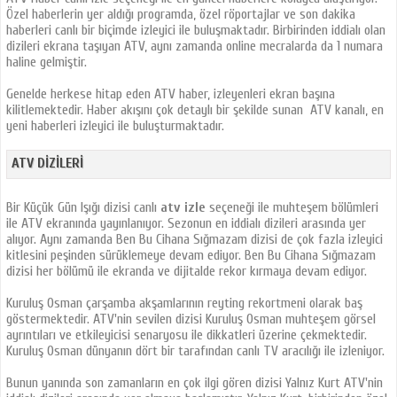
Özel haberlerin yer aldığı programda, özel röportajlar ve son dakika
haberleri canlı bir biçimde izleyici ile buluşmaktadır. Birbirinden iddialı olan
dizileri ekrana taşıyan ATV, aynı zamanda online mecralarda da 1 numara
haline gelmiştir.
Genelde herkese hitap eden ATV haber, izleyenleri ekran başına
kilitlemektedir. Haber akışını çok detaylı bir şekilde sunan ATV kanalı, en
yeni haberleri izleyici ile buluşturmaktadır.
ATV DIZILERI
Bir Küçük Gün Işığı dizisi canlı
atv izle
seçeneği ile muhteşem bölümleri
ile ATV ekranında yayınlanıyor. Sezonun en iddialı dizileri arasında yer
alıyor. Aynı zamanda Ben Bu Cihana Sığmazam dizisi de çok fazla izleyici
kitlesini peşinden sürüklemeye devam ediyor. Ben Bu Cihana Sığmazam
dizisi her bölümü ile ekranda ve dijitalde rekor kırmaya devam ediyor.
Kuruluş Osman çarşamba akşamlarının reyting rekortmeni olarak baş
göstermektedir. ATV'nin sevilen dizisi Kuruluş Osman muhteşem görsel
ayrıntıları ve etkileyicisi senaryosu ile dikkatleri üzerine çekmektedir.
Kuruluş Osman dünyanın dört bir tarafından canlı TV aracılığı ile izleniyor.
Bunun yanında son zamanların en çok ilgi gören dizisi Yalnız Kurt ATV'nin