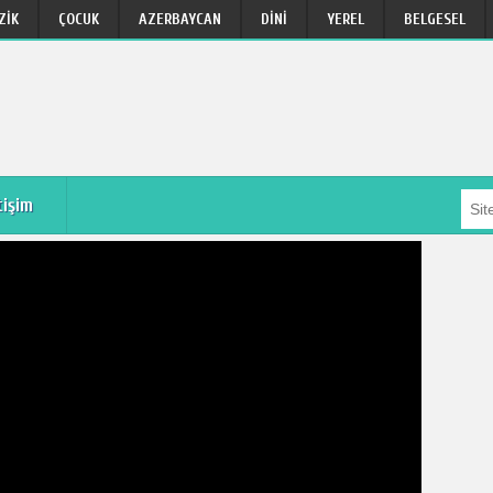
ZIK
ÇOCUK
AZERBAYCAN
DINI
YEREL
BELGESEL
tişim