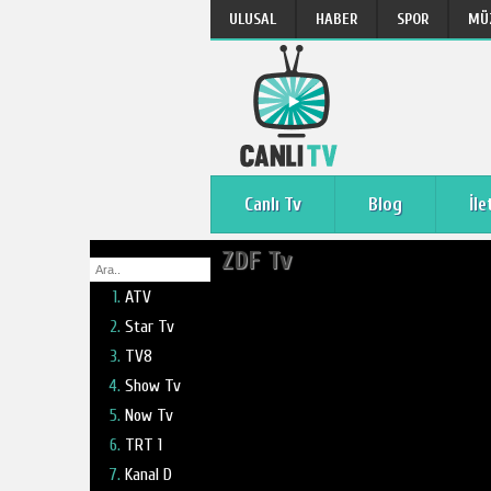
ULUSAL
HABER
SPOR
MÜ
Canlı Tv
Blog
İle
ZDF Tv
ATV
Star Tv
TV8
Show Tv
Now Tv
TRT 1
Kanal D