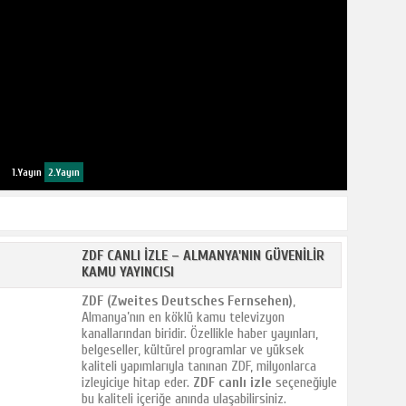
1.Yayın
2.Yayın
ZDF CANLI İZLE – ALMANYA'NIN GÜVENILIR
KAMU YAYINCISI
ZDF (Zweites Deutsches Fernsehen)
,
Almanya’nın en köklü kamu televizyon
kanallarından biridir. Özellikle haber yayınları,
belgeseller, kültürel programlar ve yüksek
kaliteli yapımlarıyla tanınan ZDF, milyonlarca
izleyiciye hitap eder.
ZDF canlı izle
seçeneğiyle
bu kaliteli içeriğe anında ulaşabilirsiniz.