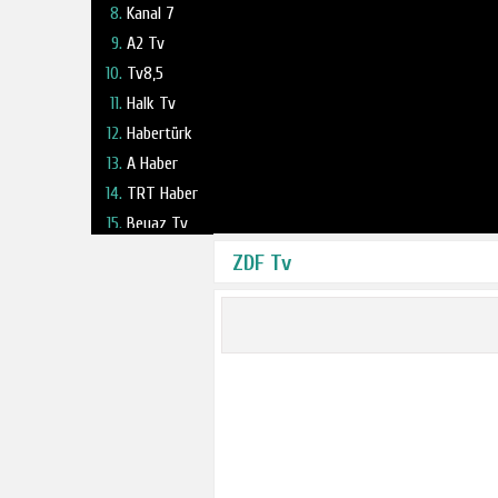
Kanal 7
A2 Tv
Tv8,5
Halk Tv
Habertürk
A Haber
TRT Haber
Beyaz Tv
Fox Tv
ZDF Tv
Haber Global
NTV
TV 360
Kanal 24
Ulusal Kanal
Ülke Tv
TBMM Tv
Tele1