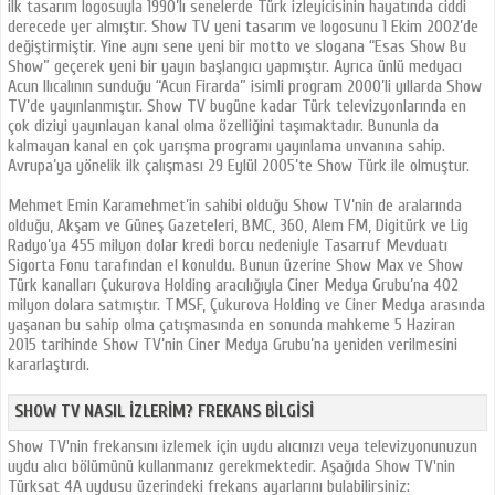
ilk tasarım logosuyla 1990’lı senelerde Türk izleyicisinin hayatında ciddi
derecede yer almıştır. Show TV yeni tasarım ve logosunu 1 Ekim 2002’de
değiştirmiştir. Yine aynı sene yeni bir motto ve slogana “Esas Show Bu
Show” geçerek yeni bir yayın başlangıcı yapmıştır. Ayrıca ünlü medyacı
Acun Ilıcalının sunduğu “Acun Firarda” isimli program 2000’li yıllarda Show
TV’de yayınlanmıştır. Show TV bugüne kadar Türk televizyonlarında en
çok diziyi yayınlayan kanal olma özelliğini taşımaktadır. Bununla da
kalmayan kanal en çok yarışma programı yayınlama unvanına sahip.
Avrupa’ya yönelik ilk çalışması 29 Eylül 2005’te Show Türk ile olmuştur.
Mehmet Emin Karamehmet’in sahibi olduğu Show TV’nin de aralarında
olduğu, Akşam ve Güneş Gazeteleri, BMC, 360, Alem FM, Digitürk ve Lig
Radyo’ya 455 milyon dolar kredi borcu nedeniyle Tasarruf Mevduatı
Sigorta Fonu tarafından el konuldu. Bunun üzerine Show Max ve Show
Türk kanalları Çukurova Holding aracılığıyla Ciner Medya Grubu’na 402
milyon dolara satmıştır. TMSF, Çukurova Holding ve Ciner Medya arasında
yaşanan bu sahip olma çatışmasında en sonunda mahkeme 5 Haziran
2015 tarihinde Show TV’nin Ciner Medya Grubu’na yeniden verilmesini
kararlaştırdı.
SHOW TV NASIL İZLERIM? FREKANS BILGISI
Show TV'nin frekansını izlemek için uydu alıcınızı veya televizyonunuzun
uydu alıcı bölümünü kullanmanız gerekmektedir. Aşağıda Show TV'nin
Türksat 4A uydusu üzerindeki frekans ayarlarını bulabilirsiniz: