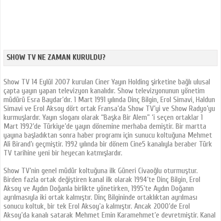
SHOW TV NE ZAMAN KURULDU?
Show TV 14 Eylül 2007 kurulan Ciner Yayın Holding şirketine bağlı ulusal
çapta yayın yapan televizyon kanalıdır. Show televizyonunun yönetim
müdürü Esra Baydar’dır. 1 Mart 1991 yılında Dinç Bilgin, Erol Simavi, Haldun
Simavi ve Erol Aksoy dört ortak Fransa’da Show TV’yi ve Show Radyo’yu
kurmuşlardır. Yayın sloganı olarak “Başka Bir Alem” ‘i seçen ortaklar 1
Mart 1992’de Türkiye’de yayın dönemine merhaba demiştir. Bir martta
yayına başladıktan sonra haber programı için sunucu koltuğuna Mehmet
Ali Birand’ı geçmiştir. 1992 yılında bir dönem Cine5 kanalıyla beraber Türk
TV tarihine yeni bir heyecan katmışlardır.
Show TV’nin genel müdür koltuğuna ilk Güneri Civaoğlu oturmuştur.
Birden fazla ortak değiştiren kanal ilk olarak 1994’te Dinç Bilgin, Erol
Aksoy ve Aydın Doğanla birlikte yönetirken, 1995’te Aydın Doğanın
ayrılmasıyla iki ortak kalmıştır. Dinç Bilgininde ortaklıktan ayrılması
sonucu koltuk, bir tek Erol Aksoy’a kalmıştır. Ancak 2000’de Erol
Aksoy’da kanalı satarak Mehmet Emin Karamehmet’e devretmiştir. Kanal