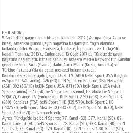
BEIN SPORT
5 farklı dilde yayın yapan bir spor kanalıdır. 2012 ( Avrupa, Orta Asya ve
Kuzey Amerika) yılında yayın hayatına başlamıştır. Yayın alanında
kullandığı diller Arapça, Fransızca, İngilizce, İspanyolca ve Türkçe’dir.
Kanal 1 Temmuz 2013’te Endonezya, 13 Ocak 2017’de Türkiye’de yayın
hayatına başlamıştır. Kanalın sahibi Al Jazeera Media Network’tür. Kanalın
genel merkezi Paris (Fransa) dadır. Arıca Miami (Kuzey Amerika) ve
Türkiye (İstanbul)‘da da genel merkezi bulunmaktadır.
Kanalın izlenebilirlik uydu yayını; Direc TV (ABD) beIN sport USA (English
w/Spanish SAP audio), 426 (HD) beIN Sport en Espanol, Dish Network
(ABD) 392 (SD/HD) beEIN Sport USA, 871 (SD/) beIN Sport USA (with
Spanish audio), 873 (SD) beIN Sport en Espanol, Parabola BeIN Sport 1
SD(607), Orange TV (Endonezya) BeIN Sport 2 SD (608), BeIn Sport 3
(600), Canalsat (FRA) beIN Sport 1 HD (139/570), beIN Sport 2 HD
(140/571), beIN Sport Max 3- 10 (280-287), beIN Sport SD (670), beIN
Sport 2 SD (671) de izlenmektedir.
Ayrıca Türkiye’de ise beIN Sports; 77. Kanal (SD), 377. Kanal (SD), 87.
Kanal Turksat (HD), beIN Sports 2; 78. Kanal (SD), 378. Kanal (HD), beIN
Sports 3; 79. Kanal (SD), 379. Kanal (HD), beIN Sports 4:80. Kanal (SD),