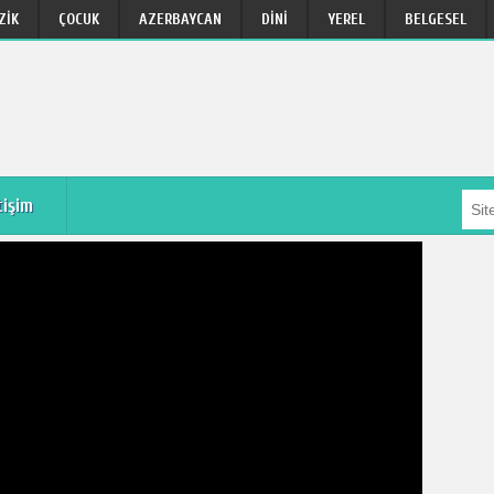
ZIK
ÇOCUK
AZERBAYCAN
DINI
YEREL
BELGESEL
tişim