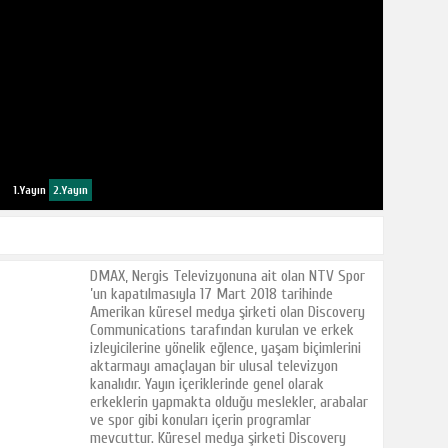
1.Yayın
2.Yayın
DMAX, Nergis Televizyonuna ait olan NTV Spor
’un kapatılmasıyla 17 Mart 2018 tarihinde
Amerikan küresel medya şirketi olan Discovery
Communications tarafından kurulan ve erkek
izleyicilerine yönelik eğlence, yaşam biçimlerini
aktarmayı amaçlayan bir ulusal televizyon
kanalıdır. Yayın içeriklerinde genel olarak
erkeklerin yapmakta olduğu meslekler, arabalar
ve spor gibi konuları içerin programlar
mevcuttur. Küresel medya şirketi Discovery