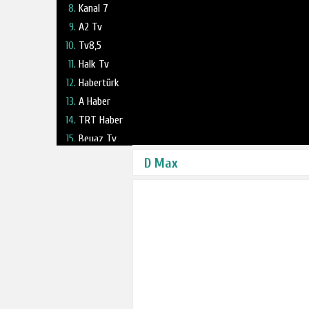
Kanal 7
A2 Tv
Tv8,5
Halk Tv
Habertürk
A Haber
TRT Haber
Beyaz Tv
Fox Tv
D Max
Haber Global
NTV
TV 360
Kanal 24
Ulusal Kanal
Ülke Tv
TBMM Tv
Tele1