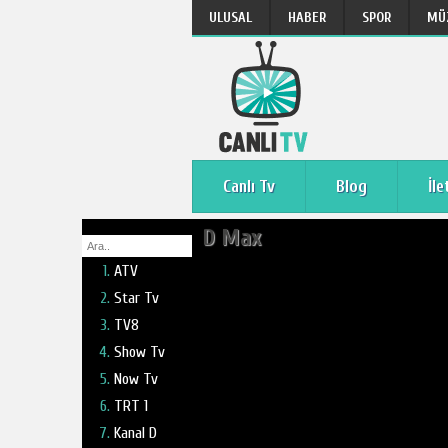
ULUSAL
HABER
SPOR
MÜ
Canlı Tv
Blog
İle
D Max
ATV
Star Tv
TV8
Show Tv
Now Tv
TRT 1
Kanal D