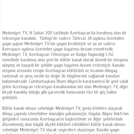
Medeniyet TV, 14 Şubat 2011 tarihinde Azerbaycan’da kurulmuş olan bir
televizyon kanalıdır. Türkiye’de sadece Türksat 3A uydusu üzerinden
yayın yapan Medeniyet TV’nin yayını kesilmiştir ve şu an sadece
Azerspace uydusu üzerinden yayın hayatına devam etmektedir.
Medeniyet TV, Azerbaycan Televizyon ve Radyo Yayıncılığı CJSC
temelinde kurulmuş olan yeni bir kültür kanalı olarak önemli bir misyona
ulaşmış ve başarılı bir şekilde yayın hayatını devam ettirmiştir. Kanalın
vizyonu arasında zengin Azerbaycan kültürünü ve insanını dünyay
tanıtmak ve genç neslin bu değer ile büyümesini sağlamak konuları
bulunmaktadır. Cumhurbaşkanı İlham Aliyev’in kararnamesi ile yeni soluk
gelen Azerbaycan televizyon kanallarından biri olan Medeniyet TV, diğer
birçok kanalda olduğu gibi yaratıcılık konusunda itici bir güç haline
gelmiştir.
Kültür kanalı olması sebebiyle Medeniyet TV, geniş kitlelere ulaşarak
dünya çapında izlenebilme olanağını yakalamıştır. Haydar Aliyev Vakfı’nın
girişimleri sonucunda Azerbaycan’ın başkentinde ve diğer şehirlerinde
düzenlenmiş olan büyük ölçekli kültürel etkinlikleri kültür kanalı olması
sebebiyle Medeniyet TV olarak seyircilere ulaştırıyor. Kanalın yayın