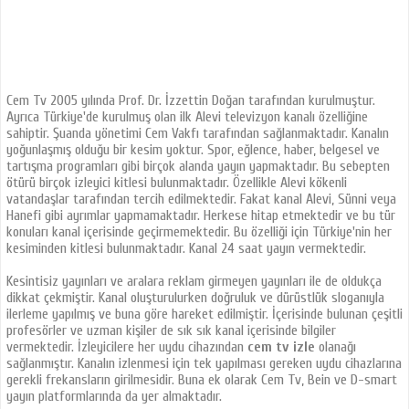
Cem Tv 2005 yılında Prof. Dr. İzzettin Doğan tarafından kurulmuştur.
Ayrıca Türkiye'de kurulmuş olan ilk Alevi televizyon kanalı özelliğine
sahiptir. Şuanda yönetimi Cem Vakfı tarafından sağlanmaktadır. Kanalın
yoğunlaşmış olduğu bir kesim yoktur. Spor, eğlence, haber, belgesel ve
tartışma programları gibi birçok alanda yayın yapmaktadır. Bu sebepten
ötürü birçok izleyici kitlesi bulunmaktadır. Özellikle Alevi kökenli
vatandaşlar tarafından tercih edilmektedir. Fakat kanal Alevi, Sünni veya
Hanefi gibi ayrımlar yapmamaktadır. Herkese hitap etmektedir ve bu tür
konuları kanal içerisinde geçirmemektedir. Bu özelliği için Türkiye'nin her
kesiminden kitlesi bulunmaktadır. Kanal 24 saat yayın vermektedir.
Kesintisiz yayınları ve aralara reklam girmeyen yayınları ile de oldukça
dikkat çekmiştir. Kanal oluşturulurken doğruluk ve dürüstlük sloganıyla
ilerleme yapılmış ve buna göre hareket edilmiştir. İçerisinde bulunan çeşitli
profesörler ve uzman kişiler de sık sık kanal içerisinde bilgiler
vermektedir. İzleyicilere her uydu cihazından
cem tv izle
olanağı
sağlanmıştır. Kanalın izlenmesi için tek yapılması gereken uydu cihazlarına
gerekli frekansların girilmesidir. Buna ek olarak Cem Tv, Bein ve D-smart
yayın platformlarında da yer almaktadır.