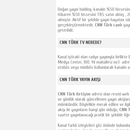
Akit Tv
Doğan yayın holding, kanalın %50 hissesine
TRT Çocuk
itibaren %50 hissesini TBS satın almış , 2
Minika Çocuk
almıştır. Aktif bir şekilde yayın hayatını 
gerçekleştirmektedir.
CNN Türk canlı
yay
Minika GO
yeterlidir.
Disney Channel
Tivibu Spor
CNN TÜRK TV NEREDE?
1 Tv Georgia
Power Tv
Kanal iştiraki olan radyo yayınıyla birlikte
Medya Center, 100. Yıl mahallesi no:1 adres
İbb Tv
otobüs veya minibüs kullanılarak kanalın adr
Tek Rumeli Tv
CNN TÜRK YAYIN AKIŞI
Sat7 Türk
Ege Tv
CNN Türk iletişim
adresi olan resmi web s
beIN SPORTS
ve günlük olarak güncellenen yayın akışları
Xezer Tv
mümkündür. Böylelikle merak edilen ve ilgili
akışı ile yayınların hangi gün olduğu,
CNN T
TGRT Haber
saatte yayınlanacağı pratik bir şekilde öğ
Ton Tv
Kanal farklı izleyicileri göz önünde bulundura
CNN Türk