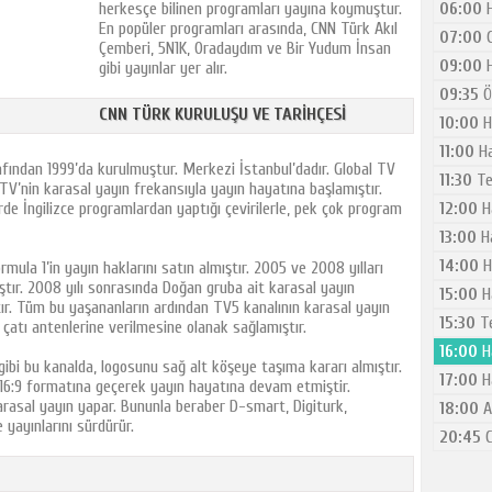
herkesçe bilinen programları yayına koymuştur.
06:00
H
En popüler programları arasında, CNN Türk Akıl
07:00
G
Çemberi, 5N1K, Oradaydım ve Bir Yudum İnsan
09:00
H
gibi yayınlar yer alır.
09:35
Ö
CNN TÜRK KURULUŞU VE TARIHÇESI
10:00
H
11:00
Ha
fından 1999’da kurulmuştur. Merkezi İstanbul’dadır. Global TV
11:30
Te
 TV’nin karasal yayın frekansıyla yayın hayatına başlamıştır.
de İngilizce programlardan yaptığı çevirilerle, pek çok program
12:00
H
13:00
H
14:00
H
mula 1’in yayın haklarını satın almıştır. 2005 ve 2008 yılları
ştır. 2008 yılı sonrasında Doğan gruba ait karasal yayın
15:00
H
ır. Tüm bu yaşananların ardından TV5 kanalının karasal yayın
15:30
Te
n çatı antenlerine verilmesine olanak sağlamıştır.
16:00
H
gibi bu kanalda, logosunu sağ alt köşeye taşıma kararı almıştır.
17:00
H
se 16:9 formatına geçerek yayın hayatına devam etmiştir.
arasal yayın yapar. Bununla beraber D-smart, Digiturk,
18:00
A
 yayınlarını sürdürür.
20:45
C