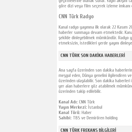
geçirmelerine olanak sunar. Yayın akışını ta
Teve2
göre dizi veya film seçerek izleme imkanı e
Bloomberg HT
CNN Türk Radyo
TRT Belgesel
Kanal radyo yayınına ilk olarak 22 Kasım 200
Ekin Tv
haberler sunmaya devam etmektedir. Kanalın
TRT Okul
şekilde dinleyebilmek mümkündür. Radyo ya
etmeksizin, istedikleri yerde yayını dinleye
Cem Tv
Kral Tv
CNN TÜRK SON DAKIKA HABERLERI
Kral Pop Tv
TRT Müzik
Ana sayfa üzerinden son dakika haberleri
meşgul eden, Dünya genelini ilgilendiren v
Sony Çocuk
üzerinden ulaşılabilir. Son dakika haberleri
Sony Channel
yer alan haberlere göz atabilmek mümkünd
Türk
üzerinden takip edilebilir.
Bein Sport Haber
Kanal Adı:
CNN Türk
Ekotürk
Yayın Merkezi:
İstanbul
Kanal Türü:
Haber
Tvt
Sahibi:
TBS ve Demirören holding
Akıllı Tv
CNN TÜRK FREKANS BILGILERI
TRT Spor 2