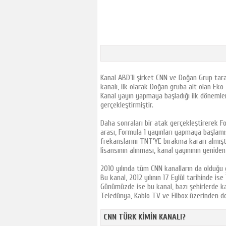
Tjk Tv
Tay Tv
TRT Spor
A Spor
GS Tv
Kanal ABD’li şirket CNN ve Doğan Grup tara
FB Tv
kanalı, ilk olarak Doğan gruba ait olan Eko
CBC Sport
Kanal yayın yapmaya başladığı ilk dönemler
gerçekleştirmiştir.
İdman Tv
İctimai Tv
Daha sonraları bir atak gerçekleştirerek For
arası, Formula 1 yayınları yapmaya başlamı
Az Tv
frekanslarını TNT’YE bırakma kararı almışt
Sports Tv
lisansının alınması, kanal yayınının yenide
Cartoon Network
2010 yılında tüm CNN kanalların da olduğu 
TLC Tv
Bu kanal, 2012 yılının 17 Eylül tarihinde i
Günümüzde ise bu kanal, bazı şehirlerde k
Euro Star Tv
Teledünya, Kablo TV ve Filbox üzerinden de
Show Türk
Show Max
CNN TÜRK KIMIN KANALI?