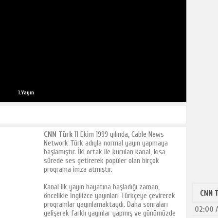
1.Yayın
CNN Türk
11 Ekim 1999 yılında, Cable News
Network Türk adıyla normal yayın yapmaya
başlamıştır. İki ortak ile kurulan kanal, kısa
sürede ses getirerek popüler olan birçok
programa imza atmıştır.
Kanal ilk yayın hayatına başladığı zaman,
CNN T
öncelikle İngilizce yayınları Türkçeye çevirerek
programlar yayınlamaktaydı. Daha sonraları
02:00
A
gelişerek farklı yayınlar yapmış ve günümüzde