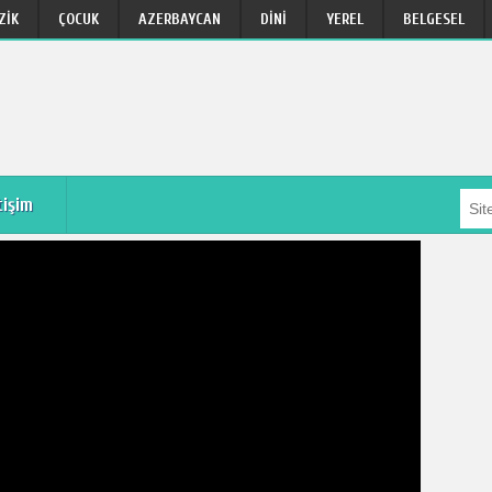
ZIK
ÇOCUK
AZERBAYCAN
DINI
YEREL
BELGESEL
tişim