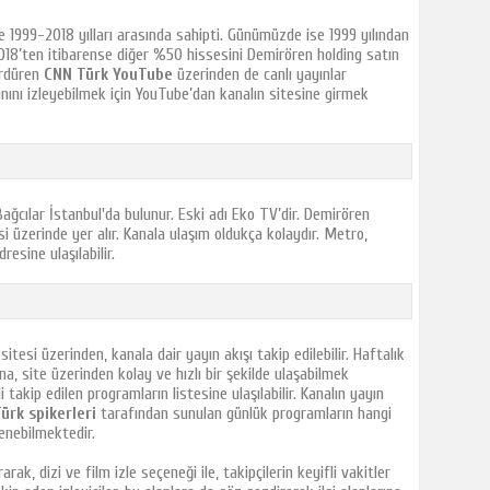
 1999-2018 yılları arasında sahipti. Günümüzde ise 1999 yılından
018’ten itibarense diğer %50 hissesini Demirören holding satın
sürdüren
CNN Türk YouTube
üzerinden de canlı yayınlar
ınını izleyebilmek için YouTube’dan kanalın sitesine girmek
 Bağcılar İstanbul'da bulunur. Eski adı Eko TV’dir. Demirören
i üzerinde yer alır. Kanala ulaşım oldukça kolaydır. Metro,
esine ulaşılabilir.
itesi üzerinden, kanala dair yayın akışı takip edilebilir. Haftalık
na, site üzerinden kolay ve hızlı bir şekilde ulaşabilmek
 takip edilen programların listesine ulaşılabilir. Kanalın yayın
ürk spikerleri
tarafından sunulan günlük programların hangi
renebilmektedir.
rak, dizi ve film izle seçeneği ile, takipçilerin keyifli vakitler