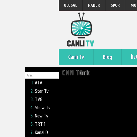
ULUSAL
HABER
SPOR
MÜ
Canlı Tv
Blog
İle
CNN Türk
ATV
Star Tv
TV8
Show Tv
Now Tv
TRT 1
Kanal D