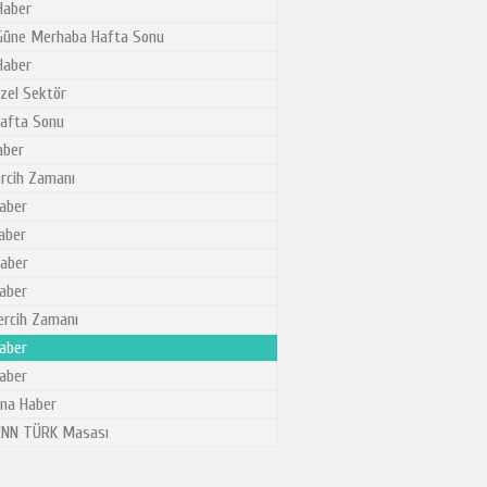
aber
üne Merhaba Hafta Sonu
aber
zel Sektör
afta Sonu
ber
rcih Zamanı
aber
aber
aber
aber
rcih Zamanı
aber
aber
na Haber
NN TÜRK Masası