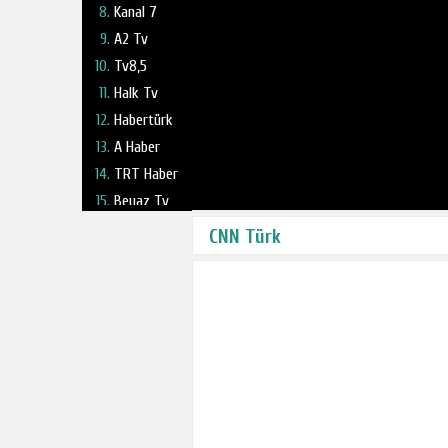
Kanal 7
A2 Tv
Tv8,5
Halk Tv
Habertürk
A Haber
TRT Haber
Beyaz Tv
Fox Tv
CNN Türk
Haber Global
NTV
TV 360
Kanal 24
Ulusal Kanal
Ülke Tv
TBMM Tv
Tele1