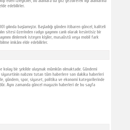
kip eden izleyiciler, bu alanlara da göz gezdirerek ilgi alanlarına
lde edebilirler.
1 yılında başlamıştır. Başladığı günden itibaren güncel, kaliteli
 sitesi üzerinden radyo yayınını canlı olarak kesintisiz bir
yınını dinlemek isteyen kişiler, masaüstü veya mobil fark
bilme imkânı elde edebilirler.
ne kolay bir şekilde ulaşmak mümkün olmaktadır. Gündemi
e siyasetinin nabzını tutan tüm haberlere son dakika haberleri
 ile, gündem, spor, siyaset, politika ve ekonomi kategorilerinde
ür. Aynı zamanda güncel magazin haberleri de bu sayfa