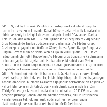
GRT TV
, yaklaşık olarak 25 yıldır Gaziantep merkezli olarak yayınlar
yapan bir televizyon kanalıdır. Kanal, bölgede akla gelen ilk kanallardan
biridir ve geniş bir izleyici kitlesine sahiptir. İsmini “Gaziantep Radyo
Televizyon”dan alan
GRT TV
2016 yılında ise el değiştirerek Ay Medya
Grup bünyesinde faaliyet göstermeye başlamıştır. Ay Medya Grup,
Gaziantep’te yayınlarını sürdüren Güneş, İnova Ajans, Radyo Zeugma ve
Oluşum Gazetesi’nin de sahibi olan bir yayın kuruluşudur.
GRT TV
ve
radyo kanalı olan GRT Radyo’nun Ay Medya Grup bünyesine katılmasının
ardından yapılan bir açıklamada ise kanalın eski sahibi olan Metin
Sabuncu’nun kanalın yayın danışmanı olarak görevini sürdüreceği bildirildi.
Böylelikle de kanalın genel çizgisinin bozulmaması amaçlanmakta.
GRT TV
, kurulduğu günden itibaren gerek Gaziantep ve çevresi illerden
gerek başka şehirlerimizden birçok izleyiciye hitap edebilmeyi başarmıştır.
Kanalın amacı ise ilk olarak Gaziantep yayıncılık sektöründe en başarılı ve
kaliteli işler çıkaran bir televizyon kanalı olmak sonrasında ise tüm
Türkiye’de en çok izlenen kanallardan biri olmaktır.
GRT TV
bu amacı
gerçekleştirmeye yönelik önemli adımlar atmakta, büyük yatırımlarla
kanalın gelişen teknolojiye ayak uydurabilmesi ve diğer yayın
platformlarıyla ve kanallarla rekabetinin sürdürülebilmesi