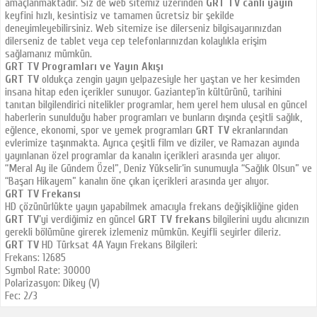
amaçlanmaktadır. Siz de web sitemiz üzerinden
GRT TV canlı yayın
keyfini hızlı, kesintisiz ve tamamen ücretsiz bir şekilde
deneyimleyebilirsiniz. Web sitemize ise dilerseniz bilgisayarınızdan
dilerseniz de tablet veya cep telefonlarınızdan kolaylıkla erişim
sağlamanız mümkün.
GRT TV Programları ve Yayın Akışı
GRT TV
oldukça zengin yayın yelpazesiyle her yaştan ve her kesimden
insana hitap eden içerikler sunuyor. Gaziantep’in kültürünü, tarihini
tanıtan bilgilendirici nitelikler programlar, hem yerel hem ulusal en güncel
haberlerin sunulduğu haber programları ve bunların dışında çeşitli sağlık,
eğlence, ekonomi, spor ve yemek programları
GRT TV
ekranlarından
evlerimize taşınmakta. Ayrıca çeşitli film ve diziler, ve Ramazan ayında
yayınlanan özel programlar da kanalın içerikleri arasında yer alıyor.
“Meral Ay ile Gündem Özel”, Deniz Yükselir’in sunumuyla “Sağlık Olsun” ve
“Başarı Hikayem” kanalın öne çıkan içerikleri arasında yer alıyor.
GRT TV Frekansı
HD çözünürlükte yayın yapabilmek amacıyla frekans değişikliğine giden
GRT TV
’yi verdiğimiz en güncel
GRT TV frekans
bilgilerini uydu alıcınızın
gerekli bölümüne girerek izlemeniz mümkün. Keyifli seyirler dileriz.
GRT TV
HD Türksat 4A Yayın Frekans Bilgileri:
Frekans: 12685
Symbol Rate: 30000
Polarizasyon: Dikey (V)
Fec: 2/3