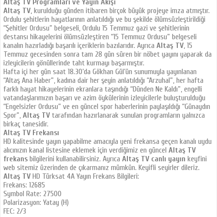
Altaş TV Programları ve Yayın Akışı
Altaş TV
, kurulduğu günden itibaren birçok büyük projeye imza atmıştır.
Ordulu şehitlerin hayatlarının anlatıldığı ve bu şekilde ölümsüzleştirildiği
“Şehitler Ordusu” belgeseli, Ordulu 15 Temmuz gazi ve şehitlerinin
destansı hikayelerini ölümsüzleştiren “15 Temmuz Ordusu” belgeseli
kanalın hazırladığı başarılı içeriklerin bazılarıdır. Ayrıca
Altaş TV
, 15
Temmuz gecesinden sonra tam 28 gün süren bir nöbet yayını yaparak da
izleyicilerin gönüllerinde taht kurmayı başarmıştır.
Hafta içi her gün saat 18.30’da Gökhan Gül’ün sunumuyla yayınlanan
“Altaş Ana Haber”, kadına dair her şeyin anlatıldığı “Arzuhal”, her hafta
farklı hayat hikayelerinin ekranlara taşındığı “Dünden Ne Kaldı”, engelli
vatandaşlarımızın başarı ve azim öykülerinin izleyicilerle buluşturulduğu
“Engelsizler Ordusu” ve en güncel spor haberlerinin paylaşıldığı “Günaydın
Spor”,
Altaş TV
tarafından hazırlanarak sunulan programların yalnızca
birkaç tanesidir.
Altaş TV Frekansı
HD kalitesinde yayın yapabilme amacıyla yeni frekansa geçen kanalı uydu
alıcınızın kanal listesine eklemek için verdiğimiz en güncel
Altaş TV
frekans
bilgilerini kullanabilirsiniz. Ayrıca
Altaş TV canlı yayın
keyfini
web sitemiz üzerinden de çıkarmanız mümkün. Keyifli seyirler dileriz.
Altaş TV
HD Türksat 4A Yayın Frekans Bilgileri:
Frekans: 12685
Symbol Rate: 27500
Polarizasyon: Yatay (H)
FEC: 2/3