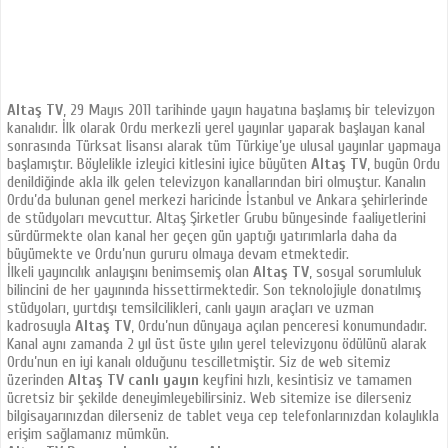
Altaş TV
, 29 Mayıs 2011 tarihinde yayın hayatına başlamış bir televizyon
kanalıdır. İlk olarak Ordu merkezli yerel yayınlar yaparak başlayan kanal
sonrasında Türksat lisansı alarak tüm Türkiye’ye ulusal yayınlar yapmaya
başlamıştır. Böylelikle izleyici kitlesini iyice büyüten
Altaş TV
, bugün Ordu
denildiğinde akla ilk gelen televizyon kanallarından biri olmuştur. Kanalın
Ordu’da bulunan genel merkezi haricinde İstanbul ve Ankara şehirlerinde
de stüdyoları mevcuttur. Altaş Şirketler Grubu bünyesinde faaliyetlerini
sürdürmekte olan kanal her geçen gün yaptığı yatırımlarla daha da
büyümekte ve Ordu’nun gururu olmaya devam etmektedir.
İlkeli yayıncılık anlayışını benimsemiş olan
Altaş TV
, sosyal sorumluluk
bilincini de her yayınında hissettirmektedir. Son teknolojiyle donatılmış
stüdyoları, yurtdışı temsilcilikleri, canlı yayın araçları ve uzman
kadrosuyla
Altaş TV
, Ordu’nun dünyaya açılan penceresi konumundadır.
Kanal aynı zamanda 2 yıl üst üste yılın yerel televizyonu ödülünü alarak
Ordu’nun en iyi kanalı olduğunu tescilletmiştir. Siz de web sitemiz
üzerinden
Altaş TV canlı yayın
keyfini hızlı, kesintisiz ve tamamen
ücretsiz bir şekilde deneyimleyebilirsiniz. Web sitemize ise dilerseniz
bilgisayarınızdan dilerseniz de tablet veya cep telefonlarınızdan kolaylıkla
erişim sağlamanız mümkün.