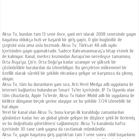
Aksu Tv, bundan tam 13 sene önce, yani net olarak 2008 senesinde yayın
hayatına oldukça hızlı ve başarılı bir giriş yaptı. O gün bugündür de
çizgisini asla ama asla bozmadı. Aksu Tv, Türksat 4A adlı uydu
içerisinden yayın yapmaktadır. Sadece Kahramanmaraş’a hitap etmek ile
de kalmıyor. Kanal, merkez kısmından Avrupa’nın neredeyse tamamına,
Orta Asya’ya, Çin’e, Orta Doğu’ya kadar uzanıyor ve yüksek bir
çözünürlükle buralardan da izlenebiliyor. Bu gerçekten mükemmel bir
özellik olarak sürekli bir şekilde ekranlara geliyor ve karşımıza da çıkmış
oluyor.
Aksu Tv, tüm bu durumların yanı sıra, Artı Yerel Medya adlı uygulama ile
internet bağlantısı bulunduran Smart Tv’ler içerisinde, IP Tv Uyumlu olan
tüm cihazlarda, Apple Tv’lerde, Aksu Tv Haber Mobil adlı bir uygulama ile
birlikte dünyanın birçok yerine ulaşıyor ve bu şekilde 7/24 izlenebilir bir
hal alıyor.
Yerel bir kanal olan Aksu Tv, buna karşın ilk kurulduğu zamanlardan
günümüze kadar her an global yönde gelişen bir düşünce şekli ile ilerlemiş
ve bu doğrultuda yönetilmesi sağlanmıştır. Aksu Tv kanalında hafta
içerisinde 30 tane canlı yayına da rastlamak mümkündür.
Aksu Tv, yayın hayatına giriş yaptıktan tam 1 sene sonra ciddi başarıların