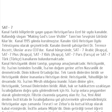
SAT- 7
Kanal farklı bölgelerde yayın yapan Hıristiyan’lara özel bir uydu kanalıdır.
Kullandığı slogan “Making God’s Love Visible” Tanrı’nın Sevgisini Görünür
Kılar’dır. Kanal 1995 yılında kurulmuştur. Kanalın türü Hıristiyan Uydu
Televizyonu olarak geçmektedir. Kanalın önemli şahsiyetleri Dr. Terence
Ascott, Uluslar arası CEO’dur. Kanal bünyesinde, SAT- 7 Arabic (Arapça),
SAT-7 Plus (Arapça), SAT-7 Kids (Arapça), SAT-7 Pars (Farsça) ve SAT-7
Türk (Türkçe) kanallarını bulundurmaktadır.
Kanal Hıristiyanlık dinini tanıtıp, yaymayı amaçlamaktadır. Hıristiyanlık,
Hz. İsa’nın isminden İsevilik, İsa’nın doğum yerine atfen Nasranilik de
denmektedir. Dinin kökeni Ortadoğu’dur. Tek tanrılı dinlerden biridir ve
Hıristiyanlık dinine inananlara Hıristiyan denir. Hıristiyanlık, Yahudiliğin bir
devamıdır. Hz. İsa’nın Mesih olduğuna inanılır. İslam dinine göre,
Hıristiyanlık, Semavi Dinlerinden biridir. Allah, hak ve hakikatten uzaklaşan
İsrailoğullarını doğru yola yönlendirmek için Hz. İsa’yı onlara peygamber
olarak göndermiştir. Filistin civarında yaşamış olan Hz. İsa, Yeni Ahid
denilen İncil kitabı ile İsrailoğullarına yol göstermekle görevlendirilmiştir.
Hıristiyanlar aynı zamanda Tevrat’ı ve Zebur’u da kutsal kitap olarak
kabul etmişlerdir. İncil’in anlamı Müjde’dir. Dinin getirdiği temel öğreti