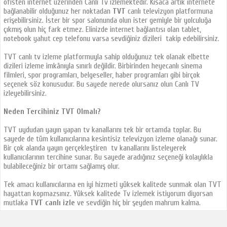
ofisten internet üzerinden Canlı Tv izlemektedir. Kısaca artık internete
bağlanabilir olduğunuz her noktadan
TVT
canlı televizyon platformuna
erişebilirsiniz. İster bir spor salonunda olun ister gemiyle bir yolculuğa
çıkmış olun hiç fark etmez. Elinizde internet bağlantısı olan tablet,
notebook yahut cep telefonu varsa sevdiğiniz dizileri takip edebilirsiniz.
TVT canlı tv izleme platformuyla sahip olduğunuz tek olanak elbette
dizileri izleme imkânıyla sınırlı değildir. Birbirinden heyecanlı sinema
filmleri, spor programları, belgeseller, haber programları gibi birçok
seçenek söz konusudur. Bu sayede nerede olursanız olun Canlı TV
izleyebilirsiniz.
Neden Tercihiniz TVT Olmalı?
TVT uydudan yayın yapan tv kanallarını tek bir ortamda toplar. Bu
sayede de tüm kullanıcılarına kesintisiz televizyon izleme olanağı sunar.
Bir çok alanda yayın gerçekleştiren tv kanallarını listeleyerek
kullanıcılarının tercihine sunar. Bu sayede aradığınız seçeneği kolaylıkla
bulabileceğiniz bir ortamı sağlamış olur.
Tek amacı kullanıcılarına en iyi hizmeti yüksek kalitede sunmak olan TVT
hayattan kopmazsınız. Yüksek kalitede Tv izlemek istiyorum diyorsan
mutlaka
TVT canlı izle
ve sevdiğin hiç bir şeyden mahrum kalma.