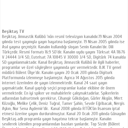
Beşiktaş TV
Beşiktaş Jimnastik Kulübü 'nün resmî televizyon kanalıdır.19 Nisan 2004
yılında test yayınıyla yayın hayatına başlamıştır. 19 Nisan 2005 yılında ise
Asıl yayına geçmiştir. Kanalın kullandığı slogan Senin Kanalın’dır. Dili
Türkçedir. Resmi formatı 16:9 SD’dir. Kanalın uydu yayını Türksat 4A 11676
V 24444 3/4 SD, Eutelsat 7A 10845 V 30000 3/4 SD, Digitürk 74 kanalda
SD yayınlanmaktadır. Kanal Beşiktaş Jimnastik Kulübü ile ilgili haberler,
programlar ve özel söyleşilere yayınında yer vermektedir. BJK TV genel
müdürü Bülent Ülge’dir. Kanalın yayını 20 Ocak 2011 yılında Digiturk
Platformunda izlenmeye başlamıştır. Ayrıca 14 Ağustos 2015 yılında
internet üzerinden de yayın izlenmektedir. Kanal 24 saat yayın
yapmaktadır. Kanal yaptığı seçici programlar kadar ekibine de önem
vermektedir. En iyi spiker ve muhabirlerle çalışmaktadırlar. Spikerlerin
adlarından bahsetmek gerekirse, Cihangir Gökdoğan, Gürler Akgün, Mert
Közoğlu, Melike Çelik, Deniz Tuğrul, Tamer Şahin, Sevde Eğribacak, Nergis
Aşkın, Nur Sena Aydemir’dir. Kanal 2008 yılında RTÜK’ün lisansını iptal
etmesi üzerine yayını durdurulmuştur. Kanal 20 Ocak 2011 yılında Günaydın
Beşiktaş adlı programla yayın hayatına tekrar başlamıştır. Kanalın
sevilerek izlenilen programlarından bazıları şunlardır. Top Sizde (Bülent