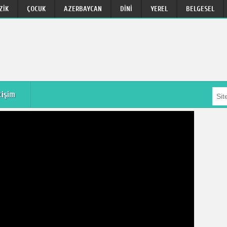
ZIK
ÇOCUK
AZERBAYCAN
DINI
YEREL
BELGESEL
tişim