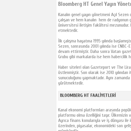
Akit Tv
Bloomberg HT Genel Yayın Yönet
TRT Çocuk
Kanalın
genel yayın yönetmeni Açıl Sezen ol
Minika Çocuk
çalışan ve hem kanalın hem de radyonun ge
üniversitesi iletişim fakültesi mezunudur.
Minika GO
etmektedir.
Disney Channel
İlk çalışma hayatına 1995 yılında başlamış
Tivibu Spor
Sezen, sonrasında 2001 yılında ise CNBC-E’
1 Tv Georgia
devam ettirmiştir. Daha sonra Vatan gaz
Grubu gibi markalarda ise hem habercilik h
Power Tv
İbb Tv
Haber siteleri olan Gazeteport ve The Lira’
üstlenmiştir. Son olarak ise 2010 yılından i
Tek Rumeli Tv
sunuculuğunu yapmaktadır. Aynı zamanda kan
Sat7 Türk
yürütmektedir.
Ege Tv
BLOOMBERG HT FAALIYETLERI
beIN SPORTS
Xezer Tv
Kanal ekonomi platformları arasında popül
TGRT Haber
platformu olma özelliğini taşır. Ülkemizin 
Ton Tv
Ayrıca finans konularıyla ve iş dünyası ile i
üzerinden, piyasalar, ekonomideki son gelişm
CNN Türk