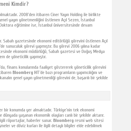
meni Kimdir?
maktadır. 2008’den itibaren Ciner Yayın Holding ile birlikte
nel yayın yönetmenliğini üstlenen Açıl Sezen, İstanbul
 Doktora eğitimine ise, İstanbul üniversitesinde devam
tır. Sabah gazetesinde ekonomi editörlüğü görevini üstlenen Açıl
de sunuculuk görevi yapmıştır. Bu görevi 2006 yılına kadar
etesinde ekonomi müdürlüğü, Sabah gazetesi ve Doğuş Medya
em de yöneticilik yapmıştır.
da, finans konularında faaliyet göstererek yöneticilik görevini
tibaren
Bloomberg HT
’de bazı programların yapımcılığını ve
alın genel yayın yönetmenliği görevini de, başarılı bir şekilde
er bir konumda yer almaktadır. Türkiye’nin tek ekonomi
ve dünyada yaşanan ekonomik olayları canlı bir şekilde aktarır.
lgili röportajlar, haberler sunar.
Bloomberg
resmi web sitesi
eler ve döviz kurları ile ilgili detaylı bilgiler elde edebilmek