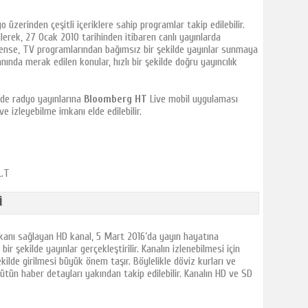
 üzerinden çeşitli içeriklere sahip programlar takip edilebilir.
lerek, 27 Ocak 2010 tarihinden itibaren canlı
yayınlarda
rense, TV programlarından bağımsız bir şekilde yayınlar sunmaya
nında merak edilen konular, hızlı bir şekilde doğru yayıncılık
de radyo yayınlarına
Bloomberg HT
Live mobil uygulaması
ve izleyebilme imkanı elde edilebilir.
L.T
I
kanı sağlayan HD kanal, 5 Mart 2016’da yayın hayatına
bir şekilde yayınlar gerçekleştirilir. Kanalın izlenebilmesi için
ekilde girilmesi büyük önem taşır. Böylelikle döviz kurları ve
ütün haber detayları yakından takip edilebilir. Kanalın HD ve SD