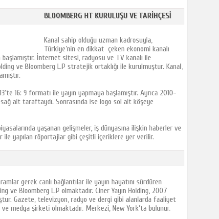
BLOOMBERG HT KURULUŞU VE TARIHÇESI
Kanal
sahip olduğu uzman kadrosuyla,
Türkiye’nin en dikkat çeken ekonomi kanalı
 başlamıştır. İnternet sitesi, radyosu ve TV kanalı ile
olding ve Bloomberg L.P stratejik ortaklığı ile kurulmuştur. Kanal,
amıştır.
13’te 16: 9 formatı ile yayın yapmaya başlamıştır. Ayrıca 2010-
o sağ alt taraftaydı. Sonrasında ise logo sol alt köşeye
yasalarında yaşanan gelişmeler, iş dünyasına ilişkin haberler ve
ile yapılan röportajlar gibi çeşitli içeriklere yer verilir.
ramlar gerek canlı bağlantılar ile yayın hayatını sürdüren
lding ve Bloomberg L.P olmaktadır. Ciner Yayın Holding, 2007
tur. Gazete, televizyon, radyo ve dergi gibi alanlarda faaliyet
ns ve medya şirketi olmaktadır. Merkezi, New York’ta bulunur.