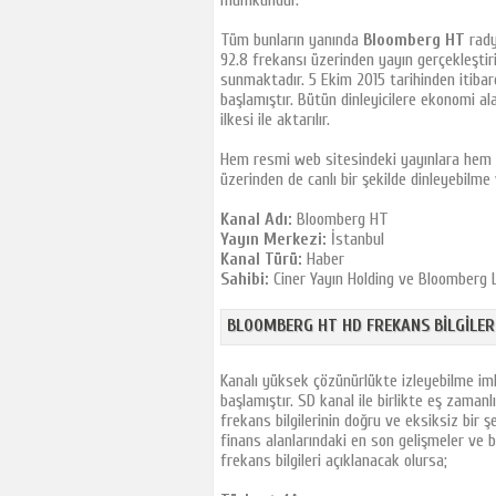
mümkündür.
Teve2
Tüm bunların yanında
Bloomberg HT
radyo
Bloomberg HT
92.8 frekansı üzerinden yayın gerçekleştiri
TRT Belgesel
sunmaktadır. 5 Ekim 2015 tarihinden itiba
başlamıştır. Bütün dinleyicilere ekonomi ala
Ekin Tv
ilkesi ile aktarılır.
TRT Okul
Hem resmi web sitesindeki yayınlara hem 
Cem Tv
üzerinden de canlı bir şekilde dinleyebilme 
Kral Tv
Kanal Adı:
Bloomberg HT
Kral Pop Tv
Yayın Merkezi:
İstanbul
TRT Müzik
Kanal Türü:
Haber
Sahibi:
Ciner Yayın Holding ve Bloomberg 
Sony Çocuk
Sony Channel
BLOOMBERG HT HD FREKANS BILGILER
Türk
Bein Sport Haber
Kanalı yüksek çözünürlükte izleyebilme im
başlamıştır. SD kanal ile birlikte eş zamanlı 
Ekotürk
frekans bilgilerinin doğru ve eksiksiz bir ş
Tvt
finans alanlarındaki en son gelişmeler ve b
frekans bilgileri açıklanacak olursa;
Akıllı Tv
TRT Spor 2