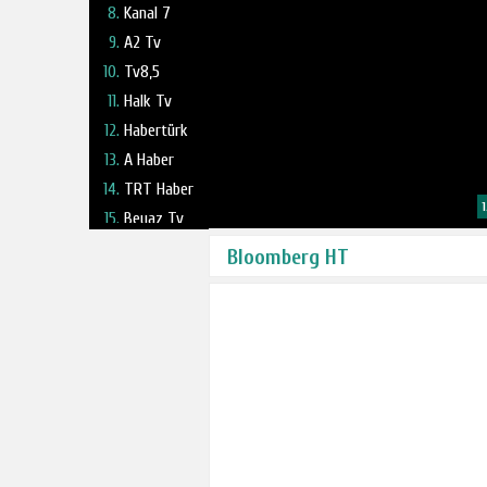
Kanal 7
A2 Tv
Tv8,5
Halk Tv
Habertürk
A Haber
TRT Haber
1
Beyaz Tv
Fox Tv
Bloomberg HT
Haber Global
NTV
TV 360
Kanal 24
Ulusal Kanal
Ülke Tv
TBMM Tv
Tele1