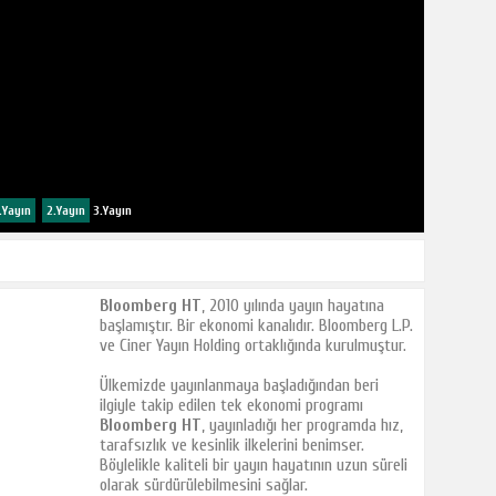
.Yayın
2.Yayın
3.Yayın
Bloomberg HT
, 2010 yılında yayın hayatına
başlamıştır. Bir ekonomi kanalıdır. Bloomberg L.P.
ve Ciner Yayın Holding ortaklığında kurulmuştur.
Ülkemizde yayınlanmaya başladığından beri
ilgiyle takip edilen tek ekonomi programı
Bloomberg HT
, yayınladığı her programda hız,
tarafsızlık ve kesinlik ilkelerini benimser.
Böylelikle kaliteli bir yayın hayatının uzun süreli
olarak sürdürülebilmesini sağlar.