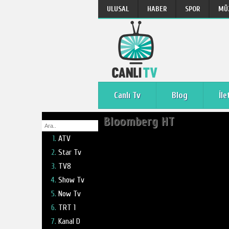
ULUSAL
HABER
SPOR
MÜ
Canlı Tv
Blog
İle
Bloomberg HT
ATV
Star Tv
TV8
Show Tv
Now Tv
TRT 1
Kanal D