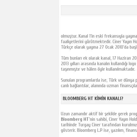
Tjk Tv
Tay Tv
TRT Spor
A Spor
olmuştur. Kanal 1’in eski frekansıyla yayına
GS Tv
faaliyetlerini yürütmektedir. Ciner Yayın H
Türkçe olarak yayına 27 Ocak 2010’da başl
FB Tv
CBC Sport
Tüm bunları ek olarak kanal, 17 Haziran 20
2013 yılları arasında kanalın kullandığı log
İdman Tv
taşınmıştır ve hâlen öyle kullanılmaktadır.
İctimai Tv
Sunulan programlarda ise, Türk ve dünya pi
Az Tv
canlı bağlantılar, alanında uzman finansçılar 
Sports Tv
Cartoon Network
BLOOMBERG HT KIMIN KANALI?
TLC Tv
Uzun zamandır aktif bir şekilde gerek prog
Euro Star Tv
Bloomberg HT
’nin sahibi, Ciner Yayın Ho
Show Türk
tarihinde Turgay Ciner tarafından kurulmuş
gösterir. Bloomberg L.P ise, yazılım, fina
Show Max