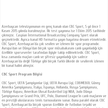
Azerbaycan televizyonunun en genç kanalı olan CBC Sport, 5 yıl önce 1
Kasım 2015 yılında kurulmuştur. İlk test yayınına ise 1 Ekim 2015 tarihinde
çıkmıştır. Caspian İnternational Broadcasting Company Sport olarak
geçmektedir. Ayrıca kanal HD formatta yayın hayatına devam etmektedir.
CBC Sport, Azerbaycan’da çok sevilen ve izlenen bir spor programıdır.
Avrupa’dan ve Dünya’dan birçok spor müsabakasını canlı yayınladığı için
özellikle sporseverler tarafından ilgiyle takip edilmektedir. CBC Sport,
kısa zamanda maçları canlı ve şifresiz yayınladığı için sadece
Azerbaycan’da değil Türkiye gibi birçok farklı ülkede de sevilerek izlenen
bir kanal halini almıştır.
CBC Sport Program Bilgisi
CBC Sport, UEFA Şampiyonlar Ligi, UEFA Avrupa Ligi, COBMEBOL Güney
Amerika Şampiyonası, İtalya, İspanya, Hollanda, Rusya Şampiyonası,
Türkiye Kupası, Amerikan Ulusal Basketbol Ligi NBA, Judo Dünya
Şampiyonası ve Grand Prix, UFC, Polo, Diamond League’in canlı maçlarını ve
en prestijli uluslararası tenis turnuvalarını sunar. Buna paralel olarak CBC
Sport, Azerbaycan’da birçok sporun özellikle de futbolun teşviki ve