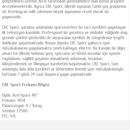
geliştirilmesi üzerine AFFA tarafından yürütülmekte olan bütün projeleri
desteklemektedir. Ayrıca CBC Sport, ülkede oynanan farklı yaş gruplarına
ait Azerbaycan milli takımının birçok oyununun resmi olarak da
yayıncısıdır.
CBC Sport, yarışma anlamında sporseverlere bu tarz içerikleri yayınlayan
ilk televizyon kanalıdır. Profesyonel bir yorumcu ve muhabir eşliğinde olay
yerinde çekilen görüntüler ile oluşturulan içerikler ile izleyicilerine keyifli
dakikalar yaşatmaktadır. Bunun dışında CBC Sport yalnızca spor
müsabakalarını yayınlamakta sınırlı kalmıyor elbette. Bu kanalın bir diğer
amacı ise ülkede bulunan genç sporcular ve bütün insanlar için sporun
faydalarını, sağlıklı yaşamın olanaklarını anlatmak, insanları
bilinçlendirmek ve Olimpiyat hareketini başlatmaktır. CBC Sport, tam
anlamıyla dolu dolu içerikleri ve birbirinden önemli spor müsabakalarıyla
haftanın 7 günü 24 saat boyunca yayın yapmaktadır.
CBC Sport Frekans Bilgisi
Uydu: AzerSpace 46°
Frekans: 11134
Polarizasyon: H / Yatay
Sembol: 27500
FEC: 5/6