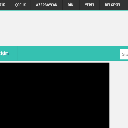
ZIK
ÇOCUK
AZERBAYCAN
DINI
YEREL
BELGESEL
tişim