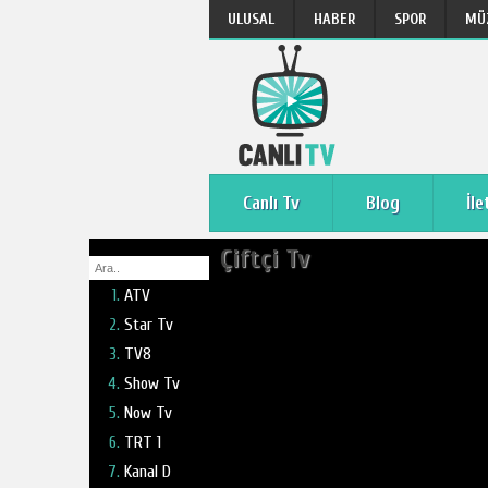
ULUSAL
HABER
SPOR
MÜ
Canlı Tv
Blog
İle
Çiftçi Tv
ATV
Star Tv
TV8
Show Tv
Now Tv
TRT 1
Kanal D