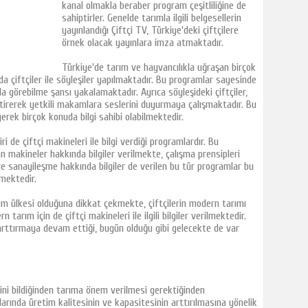
kanal olmakla beraber program çeşitliliğine de
sahiptirler. Genelde tarımla ilgili belgesellerin
yayınlandığı Çiftçi TV, Türkiye'deki çiftçilere
örnek olacak yayınlara imza atmaktadır.
Türkiye'de tarım ve hayvancılıkla uğraşan birçok
a çiftçiler ile söyleşiler yapılmaktadır. Bu programlar sayesinde
da görebilme şansı yakalamaktadır. Ayrıca söyleşideki çiftçiler,
getirerek yetkili makamlara seslerini duyurmaya çalışmaktadır. Bu
yerek birçok konuda bilgi sahibi olabilmektedir.
i de çiftçi makineleri ile bilgi verdiği programlardır. Bu
ran makineler hakkında bilgiler verilmekte, çalışma prensipleri
e sanayileşme hakkında bilgiler de verilen bu tür programlar bu
lmektedir.
rım ülkesi olduğuna dikkat çekmekte, çiftçilerin modern tarımı
tarım için de çiftçi makineleri ile ilgili bilgiler verilmektedir.
rttırmaya devam ettiği, bugün olduğu gibi gelecekte de var
eğini bildiğinden tarıma önem verilmesi gerektiğinden
arında üretim kalitesinin ve kapasitesinin arttırılmasına yönelik