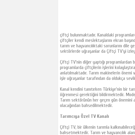
Tjk Tv
Tay Tv
TRT Spor
A Spor
çiftçi bulunmaktadır. Kanaldaki programlard
GS Tv
çiftçiler kendi meslektaşlarını ekran başın
tarım ve hayvancılıktaki sorunlarını dile 
FB Tv
sektörlerde uğraşanlar da Çiftçi TV'yi izle
CBC Sport
Çiftçi TV'nin diğer yaptığı programlardan bir
İdman Tv
programlarda çiftçilerin işlerini kolaylaştı
İctimai Tv
anlatılmaktadır. Tarım makinelerin önemi v
işle uğraşanlar tarafından da oldukça sevi
Az Tv
Sports Tv
Kanal kendini tanıtırken Türkiye'nin bir ta
öğrenmesi gerektiğini bildirmektedir. Modern 
Cartoon Network
Tarım sektörünün her geçen gün önemini a
TLC Tv
olacağından bahsedilmektedir.
Euro Star Tv
Tarımcıya Özel TV
Kanalı
Show Türk
Çiftçi TV, bir ülkenin tarımla kalkınabilec
Show Max
bahsetmektedir. Tarım ve hayvancılık alanl