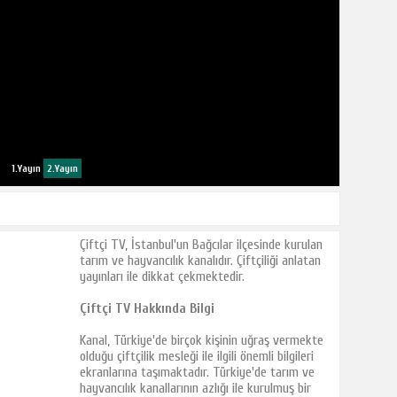
1.Yayın
2.Yayın
Çiftçi TV, İstanbul'un Bağcılar ilçesinde kurulan
tarım ve hayvancılık kanalıdır. Çiftçiliği anlatan
yayınları ile dikkat çekmektedir.
Çiftçi TV Hakkında Bilgi
Kanal, Türkiye'de birçok kişinin uğraş vermekte
olduğu çiftçilik mesleği ile ilgili önemli bilgileri
ekranlarına taşımaktadır. Türkiye'de tarım ve
hayvancılık kanallarının azlığı ile kurulmuş bir