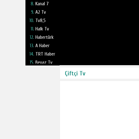
Kanal 7
A2 Tv
Tv8,5
Halk Tv
Habertürk
A Haber
TRT Haber
Beyaz Tv
Fox Tv
Çiftçi Tv
Haber Global
NTV
TV 360
Kanal 24
Ulusal Kanal
Ülke Tv
TBMM Tv
Tele1