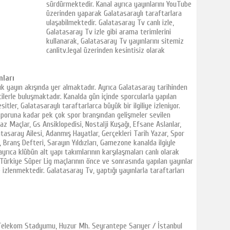
sürdürmektedir. Kanal ayrıca yayınlarını YouTube
üzerinden yaparak Galatasaraylı taraftarlara
ulaşabilmektedir. Galatasaray Tv canlı izle,
Galatasaray Tv izle gibi arama terimlerini
kullanarak, Galatasaray Tv yayınlarını sitemiz
canlitv.legal üzerinden kesintisiz olarak
mları
lük yayın akışında yer almaktadır. Ayrıca Galatasaray tarihinden
ilerle buluşmaktadır. Kanalda gün içinde sporcularla yapılan
itler, Galatasaraylı taraftarlarca büyük bir ilgiliye izleniyor.
poruna kadar pek çok spor branşından gelişmeler sevilen
z Maçlar, Gs Ansiklopedisi, Nostalji Kuşağı, Efsane Aslanlar,
tasaray Ailesi, Adanmış Hayatlar, Gerçekleri Tarih Yazar, Spor
 Branş Defteri, Sarayın Yıldızları, Gamezone kanalda ilgiyle
yrıca klübün alt yapı takımlarının karşılaşmaları canlı olarak
Türkiye Süper Lig maçlarının önce ve sonrasında yapılan yayınlar
e izlenmektedir. Galatasaray Tv, yaptığı yayınlarla taraftarları
Telekom Stadyumu, Huzur Mh. Seyrantepe Sarıyer / İstanbul