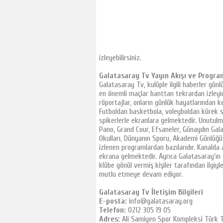
Tjk Tv
Tay Tv
TRT Spor
A Spor
izleyebilirsiniz.
GS Tv
Galatasaray Tv Yayın Akışı ve Progra
FB Tv
Galatasaray Tv, kulüple ilgili haberler gün
CBC Sport
en önemli maçlar banttan tekrardan izleyic
röportajlar, onların günlük hayatlarından kes
İdman Tv
Futboldan basketbola, voleyboldan kürek s
İctimai Tv
spikerlerle ekranlara gelmektedir. Unutulma
Pano, Grand Cour, Efsaneler, Günaydın Gala
Az Tv
Okulları, Dünyanın Sporu, Akademi Günlüğü,
Sports Tv
izlenen programlardan bazılarıdır. Kanalda a
ekrana gelmektedir. Ayrıca Galatasaray’ın 
Cartoon Network
klübe gönül vermiş kişiler tarafından ilgiyl
TLC Tv
mutlu etmeye devam ediyor.
Euro Star Tv
Galatasaray Tv İletişim Bilgileri
Show Türk
E-posta:
info@galatasaray.org
Telefon:
0212 305 19 05
Show Max
Adres:
Ali Samiyen Spor Kompleksi Türk 