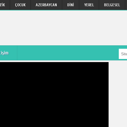
ZIK
ÇOCUK
AZERBAYCAN
DINI
YEREL
BELGESEL
tişim