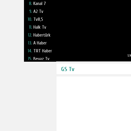
Kanal 7
A2 Tv
Tv8,5
Halk Tv
Habertürk
A Haber
TRT Haber
1.
Beyaz Tv
Fox Tv
GS Tv
Haber Global
NTV
TV 360
Kanal 24
Ulusal Kanal
Ülke Tv
TBMM Tv
Tele1