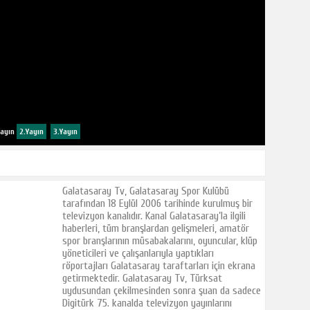
Yayın
2.Yayın
3.Yayın
Galatasaray Tv, Galatasaray Spor Kulübü
tarafından 18 Eylül 2006 tarihinde kurulmuş bir
televizyon kanalıdır. Kanal Galatasaray’la ilgili
haberleri, tüm branşlardan gelişmeleri, amatör
spor branşlarının müsabakalarını, oyuncular, klüp
yöneticileri ve çalışanlarıyla yaptıkları
röportajları Galatasaray taraftarları için ekrana
getirmektedir. Galatasaray Tv, Türksat
uydusundan çekilmesinden sonra şuan da sadece
Digitürk 75. kanalda televizyon yayınlarını