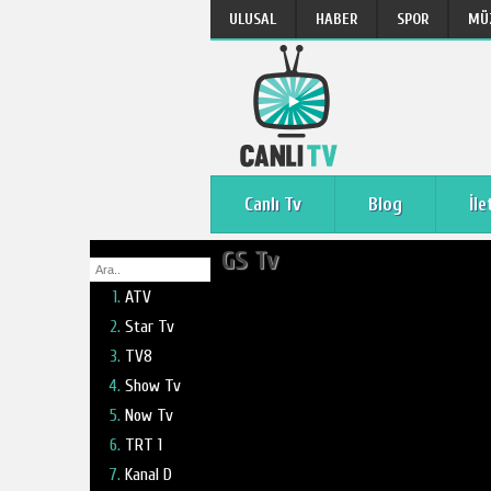
ULUSAL
HABER
SPOR
MÜ
Canlı Tv
Blog
İle
GS Tv
ATV
Star Tv
TV8
Show Tv
Now Tv
TRT 1
Kanal D