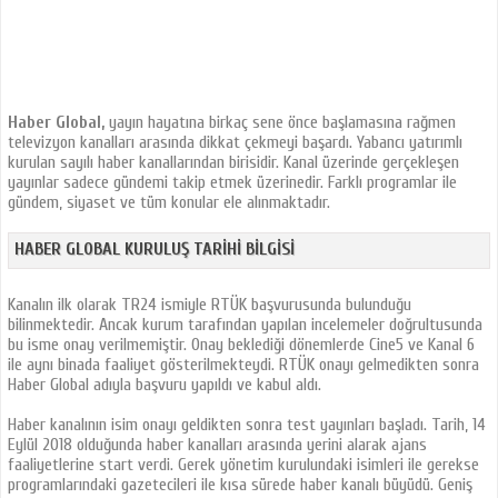
Haber Global,
yayın hayatına birkaç sene önce başlamasına rağmen
televizyon kanalları arasında dikkat çekmeyi başardı. Yabancı yatırımlı
kurulan sayılı haber kanallarından birisidir. Kanal üzerinde gerçekleşen
yayınlar sadece gündemi takip etmek üzerinedir. Farklı programlar ile
gündem, siyaset ve tüm konular ele alınmaktadır.
HABER GLOBAL KURULUŞ TARIHI BILGISI
Kanalın ilk olarak TR24 ismiyle RTÜK başvurusunda bulunduğu
bilinmektedir. Ancak kurum tarafından yapılan incelemeler doğrultusunda
bu isme onay verilmemiştir. Onay beklediği dönemlerde Cine5 ve Kanal 6
ile aynı binada faaliyet gösterilmekteydi. RTÜK onayı gelmedikten sonra
Haber Global adıyla başvuru yapıldı ve kabul aldı.
Haber kanalının isim onayı geldikten sonra test yayınları başladı. Tarih, 14
Eylül 2018 olduğunda haber kanalları arasında yerini alarak ajans
faaliyetlerine start verdi. Gerek yönetim kurulundaki isimleri ile gerekse
programlarındaki gazetecileri ile kısa sürede haber kanalı büyüdü. Geniş