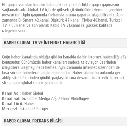
HD yayın, var olan kanalın daha yüksek çözünürlükte yayın yapmasını
sağlamaktadır. Global TV için de yüksek çözünürlükle izleme seçenekleri
mevcuttur. Uydu yayınında frekansla arama yaparak ulaşabilirsiniz. Aynı
zamanda D-Smart 42.kanal, Digitürk 47.kanal, Tivibu 46.kanal, Turkcell
TV + 59.kanal ve son olarak Kablo TV 71.kanal ile yüksek kalitede
izleyebilirsiniz.
HABER GLOBAL TV VE İNTERNET HABERCILIĞI
Çoğu haber kanalında olduğu gibi bu kanalda da bir internet haberciliği söz
konusudur. Günümüzde haber kanalları sadece televizyon üzerinden
izleyicilere ulaşmayı hedeflemez. Aynı zamanda internet üzerinden de
kısa sürede haberlerin yayılmasını sağlar. Haber Global bu anlamda yer
aldığı sitesi üzerinden günlük paylaşımlarına devam etmektedir. İnternet
sitesi haberglobal.com.tr şeklindedir.
Kanal Adı:
Haber Global
Kanal Sahibi:
Global Medya A.Ş. / Elnur Abdullayev
Kanal Türü:
Haber
Merkezi:
İstanbul/ Sarıyer
HABER GLOBAL FREKANS BILGISI