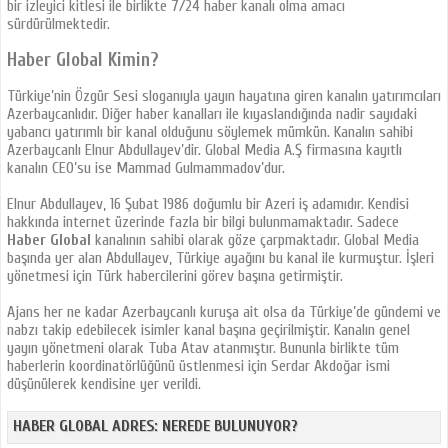
bir izleyici kitlesi ile birlikte 7/24 haber kanalı olma amacı
sürdürülmektedir.
Haber Global Kimin?
Türkiye’nin Özgür Sesi sloganıyla yayın hayatına giren kanalın yatırımcıları
Azerbaycanlıdır. Diğer haber kanalları ile kıyaslandığında nadir sayıdaki
yabancı yatırımlı bir kanal olduğunu söylemek mümkün. Kanalın sahibi
Azerbaycanlı Elnur Abdullayev’dir. Global Media A.Ş firmasına kayıtlı
kanalın CEO’su ise Mammad Gulmammadov’dur.
Elnur Abdullayev, 16 Şubat 1986 doğumlu bir Azeri iş adamıdır. Kendisi
hakkında internet üzerinde fazla bir bilgi bulunmamaktadır. Sadece
Haber Global
kanalının sahibi olarak göze çarpmaktadır. Global Media
başında yer alan Abdullayev, Türkiye ayağını bu kanal ile kurmuştur. İşleri
yönetmesi için Türk habercilerini görev başına getirmiştir.
Ajans her ne kadar Azerbaycanlı kuruşa ait olsa da Türkiye’de gündemi ve
nabzı takip edebilecek isimler kanal başına geçirilmiştir. Kanalın genel
yayın yönetmeni olarak Tuba Atav atanmıştır. Bununla birlikte tüm
haberlerin koordinatörlüğünü üstlenmesi için Serdar Akdoğar ismi
düşünülerek kendisine yer verildi.
HABER GLOBAL ADRES: NEREDE BULUNUYOR?