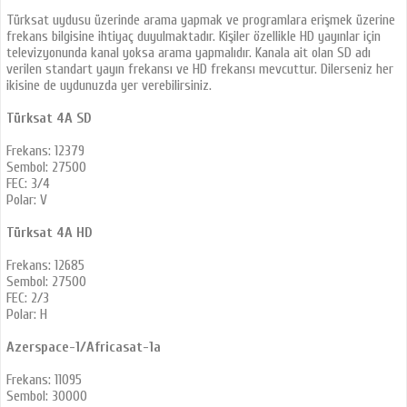
Türksat uydusu üzerinde arama yapmak ve programlara erişmek üzerine
frekans bilgisine ihtiyaç duyulmaktadır. Kişiler özellikle HD yayınlar için
televizyonunda kanal yoksa arama yapmalıdır. Kanala ait olan SD adı
verilen standart yayın frekansı ve HD frekansı mevcuttur. Dilerseniz her
ikisine de uydunuzda yer verebilirsiniz.
Türksat 4A SD
Frekans: 12379
Sembol: 27500
FEC: 3/4
Polar: V
Türksat 4A HD
Frekans: 12685
Sembol: 27500
FEC: 2/3
Polar: H
Azerspace-1/Africasat-1a
Frekans: 11095
Sembol: 30000