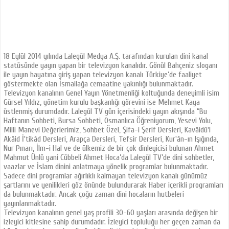
18 Eylül 2014 yılında Lalegül Medya A.Ş. tarafından kurulan dini kanal
statüsünde yayın yapan bir televizyon kanalıdır. Gönül Bahçeniz sloganı
ile yayın hayatına giriş yapan televizyon kanalı Türkiye’de faaliyet
göstermekte olan İsmailağa cemaatine yakınlığı bulunmaktadır.
Televizyon kanalının Genel Yayın Yönetmenliği koltuğunda deneyimli isim
Gürsel Yıldız, yönetim kurulu başkanlığı görevini ise Mehmet Kaya
üstlenmiş durumdadır. Lalegül TV gün içerisindeki yayın akışında “Bu
Haftanın Sohbeti, Bursa Sohbeti, Osmanlıca Öğreniyorum, Yesevi Yolu,
Milli Manevi Değerlerimiz, Sohbet Özel, Şifa-i Şerif Dersleri, Kavâidü'l
Akâid İ'tikâd Dersleri, Arapça Dersleri, Tefsir Dersleri, Kur'ân-ın Işığında,
Nur Pınarı, İlm-i Hal ve de ülkemiz de bir çok dinleyicisi bulunan Ahmet
Mahmut Ünlü yani Cübbeli Ahmet Hoca’da Lalegül TV’de dini sohbetler,
vaazlar ve İslam dinini anlatmaya yönelik programlar bulunmaktadır.
Sadece dini programlar ağırlıklı kalmayan televizyon kanalı günümüz
şartlarını ve yenilikleri göz önünde bulundurarak Haber içerikli programları
da bulunmaktadır. Ancak çoğu zaman dini hocaların hutbeleri
yayınlanmaktadır.
Televizyon kanalının genel yaş profili 30-60 yaşları arasında değişen bir
izleyici kitlesine sahip durumdadır. İzleyici topluluğu her geçen zaman da