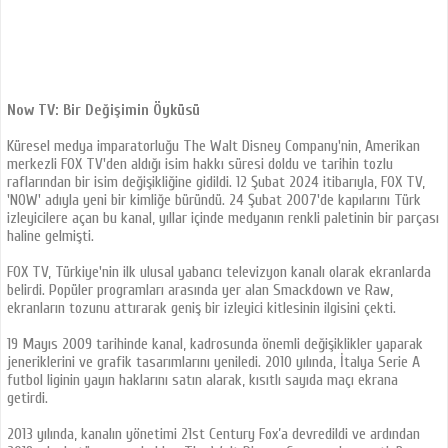
Now TV: Bir Değişimin Öyküsü
Küresel medya imparatorluğu The Walt Disney Company'nin, Amerikan
merkezli FOX TV'den aldığı isim hakkı süresi doldu ve tarihin tozlu
raflarından bir isim değişikliğine gidildi. 12 Şubat 2024 itibarıyla, FOX TV,
'NOW' adıyla yeni bir kimliğe büründü. 24 Şubat 2007'de kapılarını Türk
izleyicilere açan bu kanal, yıllar içinde medyanın renkli paletinin bir parçası
haline gelmişti.
FOX TV, Türkiye'nin ilk ulusal yabancı televizyon kanalı olarak ekranlarda
belirdi. Popüler programları arasında yer alan Smackdown ve Raw,
ekranların tozunu attırarak geniş bir izleyici kitlesinin ilgisini çekti.
19 Mayıs 2009 tarihinde kanal, kadrosunda önemli değişiklikler yaparak
jeneriklerini ve grafik tasarımlarını yeniledi. 2010 yılında, İtalya Serie A
futbol liginin yayın haklarını satın alarak, kısıtlı sayıda maçı ekrana
getirdi.
2013 yılında, kanalın yönetimi 21st Century Fox’a devredildi ve ardından