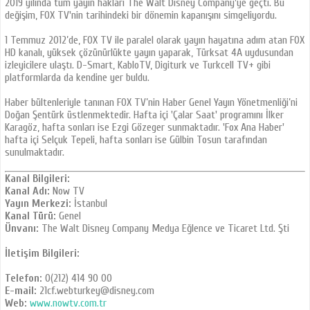
2019 yılında tüm yayın hakları The Walt Disney Company'ye geçti. Bu
değişim, FOX TV'nin tarihindeki bir dönemin kapanışını simgeliyordu.
1 Temmuz 2012’de, FOX TV ile paralel olarak yayın hayatına adım atan FOX
HD kanalı, yüksek çözünürlükte yayın yaparak, Türksat 4A uydusundan
izleyicilere ulaştı. D-Smart, KabloTV, Digiturk ve Turkcell TV+ gibi
platformlarda da kendine yer buldu.
Haber bültenleriyle tanınan FOX TV’nin Haber Genel Yayın Yönetmenliği’ni
Doğan Şentürk üstlenmektedir. Hafta içi 'Çalar Saat' programını İlker
Karagöz, hafta sonları ise Ezgi Gözeger sunmaktadır. 'Fox Ana Haber'
hafta içi Selçuk Tepeli, hafta sonları ise Gülbin Tosun tarafından
sunulmaktadır.
Kanal Bilgileri:
Kanal Adı:
Now TV
Yayın Merkezi:
İstanbul
Kanal Türü:
Genel
Ünvanı:
The Walt Disney Company Medya Eğlence ve Ticaret Ltd. Şti
İletişim Bilgileri:
Telefon:
0(212) 414 90 00
E-mail:
21cf.webturkey@disney.com
Web:
www.nowtv.com.tr