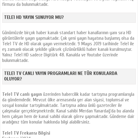
firması da bulunmaktadır.
TELE1 HD YAYIN SUNUYOR MU?
Günümüzde birçok haber kanalı standart haber kanallarının yanı sıra HD
görüntülerle yayın yapmaktadır. Çok yeni yayın hayatına başlamış olsa da
Tele1 TV de HD olarak yayın vermektedir. 9 Mayıs 2019 tarihinde Tele1 ile
eş zamanlı olacak şekilde yüksek çözünürlüklü haber kanalı kurulmuştur.
Yalnız Tele1 HD sadece Digitürk 48. Kanalda ve Youtube üzerinde
bulunmaktadır.
TELE1 TV CANLI YAYIN PROGRAMLARI NE TÜR KONULARDA
OLUYOR?
Tele1 TV canlı yayın
üzerinden habercilik kadar tartışma programlarıyla
da gündemdedir. Mevcut ülke arenasında yer alan siyasi, toplumsal ve
sosyal konular tartışılmaktadır. Tartışma adına ünlü gazeteciler ile
çalışmalar gerçekleşmektedir. Kanal sahibi Merdan Yanardağ’da bu alanda
hem çalışan hem de kanal sahibi olarak görev yapmaktadır. Gündeme dair
aradığınız tüm konular hakkında bilgi alabilirsiniz.
Tele1 TV Frekansı Bilgisi