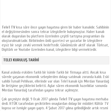
Tele1 TV
kısa süre önce yayın hayatına giren bir haber kanalıdır. Sahibinin
el değiştirmesinden sonra tekrar izleyicilerle buluşmuştur. Haber kanalı
olarak duyurulan bu platform üzerinden çeşitli tartışma programları da
oluşturulmaktadır. Birbirinden ünlü gazeteci ve yazarlar ile izleyicilere
eşsiz bir seyir zevki vermek hedeftedir. Günümüzde aktif olarak Türksat,
Digitürk ve Youtube üzerinden kanal, izleyicilere bilgi vermektedir.
TELE1 KURULUŞ TARIHI
Kanal aslında eskiden farklı bir isimle farklı bir firmaya aitti. Ancak kısa
sürede yaşanan ekonomik sebeplerden dolayı satılmak zorunda kaldı. Eski
sahibi İsmail Pehlivan, ellerinde var olan Tele1 kanalı için Merdan Yanardağ
ile iletişime geçtiklerini belirtti. Aylar süren ekonomik hazırlıklar sonunda
Merdan Yanardağ tarafından yayına tekrar açılmıştır.
Çok geçmişte değil, 9 Ocak 2017 yılında
Tele1 TV
yayın hayatına merhaba
dedi. RTÜK tarafından geciktirilen onaylardan dolayı bir müddet Kültür TV
logosu ve ismiyle yayın yaptı. 4 Şubat 2017 yılına gelindiğinde artık resmi