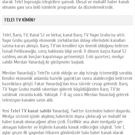
olarak Tele1 logosuyla izleyicilere yansıdı. Ulusal ve muhalif haber kanalı
olmanın yanı sıra ünlü isimlerle programlar da düzenlemektedir.
TELE1 TV KIMIN?
Tele1, Barış TV, Kanal 52 ve birkaç kanal Barış TV Yayın Grubu’na aitti.
Yayın Grubu yaşadığı ekonomik zorluklardan dolayı ellerindeki kanalları
satma kararı almıştı. Barış TV’nin kendileri için önemli olduğunu belirten
İsmail Pehlivanoğlu, satış hakkında bilgi verdi. O dönem başta Kanal 52
satılmış ancak borçları kapatmaya yetmemişti. Eski gazeteci, medya
sahibi Merdan Yanardağ ile görüşmeler başladı.
Merdan Yanardağ’a Tele1’in satılı olduğu ve alıp isteyip istemediği soruldu.
Kendisi ekonomik anlamda hazırlık yaptıktan sonra alabileceğini belirterek
hazırlıklara girişti. Fakat Yanardağ’dan kısa sürede cevap gelmedi. Barış
TV Yayın Grubu maddi sıkıntıları giderek büyüdüğünden Barış TV’de
satılmak zorunda kaldı. Yaklaşık 7-8 ay sonra Merdan Yanardağ gelerek
televizyon kanalını satın aldı.
Yeni
Tele1 TV kanal sahibi
Yanardağ, Twitter üzerinden haberi duyurdu.
Medya sistemi içinde alışılmış haberlerin dışına çıkılacağı ve muhalif bir
haber kanalı olunacağının altını çizdi. Özellikle ana akım medyada yer
almayan haberler ve kişilerin kanalda konuk edileceğini söyledi. Tele 1,
aylar geçen ilk yayından itibaren günümüzde hala haber kanalı olarak