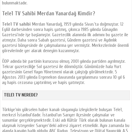
bulunmaktadır.
Tele1 TV Sahibi Merdan Yanardağ Kimdir?
Tele1 TV sahibi
Merdan Yanardağ, 1959 yılında Sivas’ta doğmuştur. 12
Eylül darbesinden sonra hapis yatmış, çıkınca 1985 yılında Günaydın
Gazetesi’nde işe başlamıştır. Gazetecilik alanında ilk adımını bu gazete ile
atmıştır. Daha sonra Sabah gazetesi, Gündem gazetesi ve Aydınlık
gazetesi bünyesinde de çalışmalarına yer vermiştir. Merkezlerinde önemli
görevlerinde yer alarak deneyim kazanmıştır.
ÖDP adında bir partinin kurucusu olmuş 2001 yılında partiden ayrılmıştır.
Tekrar gazeteciliğe Sol gazetesi ile dönmüştür. Günümüzde hala Yurt
gazetesinin Genel Yayın Yönetmeni olarak çalıştığı görülmektedir. 5
Ağustos 2013 yılında Ergenekon davasında yargılanması sonrası 10 yıl 6
ay hapis cezasına çaptırılmış ve hapis yatmıştır.
TELE1 TV NEREDE?
Türkiye’nin yükselen haber kanalı sloganıyla izleyicilerle buluşan Tele1,
merkezi İstanbul’dadır. İstanbul’un Sarıyer ilçesinde çalışmalar ve
sunumlar gerçekleşmektedir. Eski adı Kültür Türk olarak bulunan kanala
ulaşmak isteyenler Sarıyer’deki adresi ziyaret etmelidir. Aynı zamanda bu
alanda kanalın bağlı olduğu ABC Radyo, Televizyon ve Dijital Yayıncılık A.Ş