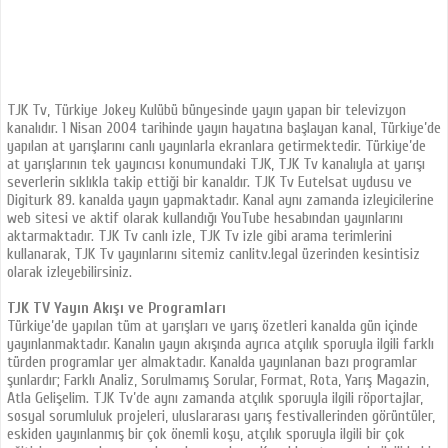
TJK Tv, Türkiye Jokey Kulübü bünyesinde yayın yapan bir televizyon
kanalıdır. 1 Nisan 2004 tarihinde yayın hayatına başlayan kanal, Türkiye’de
yapılan at yarışlarını canlı yayınlarla ekranlara getirmektedir. Türkiye’de
at yarışlarının tek yayıncısı konumundaki TJK, TJK Tv kanalıyla at yarışı
severlerin sıklıkla takip ettiği bir kanaldır. TJK Tv Eutelsat uydusu ve
Digiturk 89. kanalda yayın yapmaktadır. Kanal aynı zamanda izleyicilerine
web sitesi ve aktif olarak kullandığı YouTube hesabından yayınlarını
aktarmaktadır. TJK Tv canlı izle, TJK Tv izle gibi arama terimlerini
kullanarak, TJK Tv yayınlarını sitemiz canlitv.legal üzerinden kesintisiz
olarak izleyebilirsiniz.
TJK TV Yayın Akışı ve Programları
Türkiye’de yapılan tüm at yarışları ve yarış özetleri kanalda gün içinde
yayınlanmaktadır. Kanalın yayın akışında ayrıca atçılık sporuyla ilgili farklı
türden programlar yer almaktadır. Kanalda yayınlanan bazı programlar
şunlardır; Farklı Analiz, Sorulmamış Sorular, Format, Rota, Yarış Magazin,
Atla Gelişelim. TJK Tv’de aynı zamanda atçılık sporuyla ilgili röportajlar,
sosyal sorumluluk projeleri, uluslararası yarış festivallerinden görüntüler,
eskiden yayınlanmış bir çok önemli koşu, atçılık sporuyla ilgili bir çok