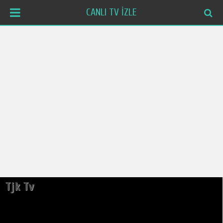
CANLI TV İZLE
Tjk Tv