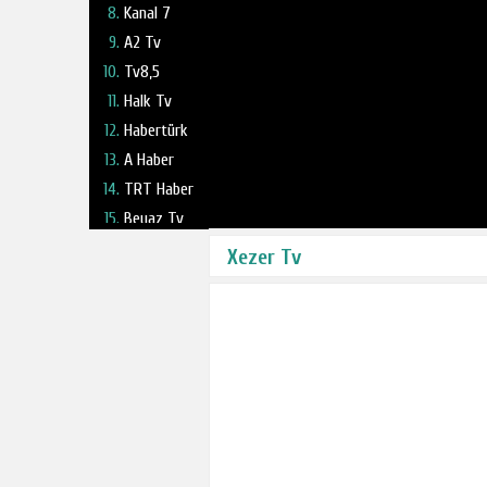
Kanal 7
A2 Tv
Tv8,5
Halk Tv
Habertürk
A Haber
TRT Haber
Beyaz Tv
Fox Tv
Xezer Tv
Haber Global
NTV
TV 360
Kanal 24
Ulusal Kanal
Ülke Tv
TBMM Tv
Tele1