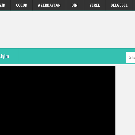
ZIK
ÇOCUK
AZERBAYCAN
DINI
YEREL
BELGESEL
tişim