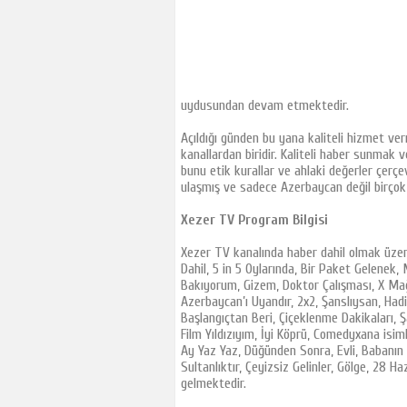
Tjk Tv
Tay Tv
TRT Spor
A Spor
uydusundan devam etmektedir.
GS Tv
Açıldığı günden bu yana kaliteli hizmet ver
FB Tv
kanallardan biridir. Kaliteli haber sunmak 
CBC Sport
bunu etik kurallar ve ahlaki değerler çer
ulaşmış ve sadece Azerbaycan değil birçok 
İdman Tv
İctimai Tv
Xezer TV Program Bilgisi
Az Tv
Xezer TV kanalında haber dahil olmak üzere 
Sports Tv
Dahil, 5 in 5 Oylarında, Bir Paket Gelenek,
Bakıyorum, Gizem, Doktor Çalışması, X Mağ
Cartoon Network
Azerbaycan’ı Uyandır, 2x2, Şanslıysan, Had
TLC Tv
Başlangıçtan Beri, Çiçeklenme Dakikaları, 
Film Yıldızıyım, İyi Köprü, Comedyxana isi
Euro Star Tv
Ay Yaz Yaz, Düğünden Sonra, Evli, Babanın K
Show Türk
Sultanlıktır, Çeyizsiz Gelinler, Gölge, 28 Ha
gelmektedir.
Show Max