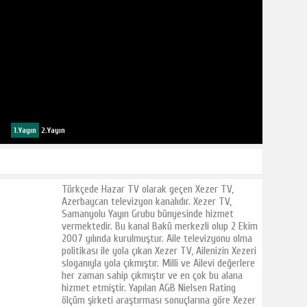
1.Yayın
2.Yayın
Türkçede Hazar TV olarak geçen Xezer TV,
Azerbaycan televizyon kanalıdır. Xezer TV,
Samanyolu Yayın Grubu bünyesinde hizmet
vermektedir. Bu kanal Bakü merkezli olup 2 Ekim
2007 yılında kurulmuştur. Aile televizyonu olma
politikası ile yola çıkan Xezer TV, Ailenizin Xezeri
sloganıyla yola çıkmıştır. Milli ve Ailevi değerlere
her zaman sahip çıkmıştır ve en çok bu alana
hizmet etmiştir. Yapılan AGB Nielsen Rating
ölçüm şirketi araştırması sonuçlarına göre Xezer