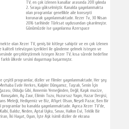
TV, en çok izlenen kanallar arasında 2011 yılında
2. Sıraya yükselmiştir. Kanalda yayınlanmakta
olan programlar genellikle aile konsepti
korunarak yayınlanmaktadır. Xezer Tv, 30 Nisan
2016 tarihinde Türksat uydusundan çıkarılmıştır.
Günümüzde ise yayınlarına Azerspace
mekte olan Xezer TV, geniş bir kitleye sahiptir ve en çok izlenen
ve kaliteli televizyon içerikleri ile gündeme gelmek isteyen ve
çevesinde gerçekleştirmek isteyen Xezer TV, kısa sürede hedefine
farklı ülkede sesini duyurmayı başarmıştır.
çeşitli programlar, diziler ve filmler yayınlanmaktadır. Her şey
 Merhaba Evde Herkes, Kalpler Dünyamız, Taşralı, Senin İçin
azası, Olduğu Gibi, Annemin Yemeğinden, Değil, Kaşık mucize,
i Konuşalım, Ay Zaur, Elimin Tuzu, Huzursuz Yayın, Hazar Dergisi,
Şans Meleği, Hediyemiz ve Biz, Afiyet Olsun, Neşeli Pazar, Ben Bir
mli programlar bu kanalda yayınlanmaktadır. Ayrıca Xezer TV’de,
albi, Baldız, Neden, Aptal Uyku, Sınav, Halkın Evi, Teklik Bir
ziran, İki Hayat, Oyun, İşte Aşk isimli diziler de ekrana