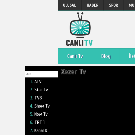
ULUSAL
HABER
SPOR
MÜ
Canlı Tv
Blog
İle
Xezer Tv
ATV
Star Tv
TV8
Show Tv
Now Tv
TRT 1
Kanal D